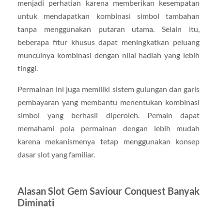
menjadi perhatian karena memberikan kesempatan
untuk mendapatkan kombinasi simbol tambahan
tanpa menggunakan putaran utama. Selain itu,
beberapa fitur khusus dapat meningkatkan peluang
munculnya kombinasi dengan nilai hadiah yang lebih
tinggi.
Permainan ini juga memiliki sistem gulungan dan garis
pembayaran yang membantu menentukan kombinasi
simbol yang berhasil diperoleh. Pemain dapat
memahami pola permainan dengan lebih mudah
karena mekanismenya tetap menggunakan konsep
dasar slot yang familiar.
Alasan Slot Gem Saviour Conquest Banyak
Diminati