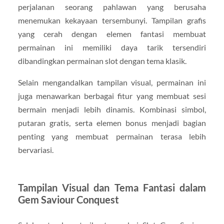
perjalanan seorang pahlawan yang berusaha
menemukan kekayaan tersembunyi. Tampilan grafis
yang cerah dengan elemen fantasi membuat
permainan ini memiliki daya tarik tersendiri
dibandingkan permainan slot dengan tema klasik.
Selain mengandalkan tampilan visual, permainan ini
juga menawarkan berbagai fitur yang membuat sesi
bermain menjadi lebih dinamis. Kombinasi simbol,
putaran gratis, serta elemen bonus menjadi bagian
penting yang membuat permainan terasa lebih
bervariasi.
Tampilan Visual dan Tema Fantasi dalam
Gem Saviour Conquest