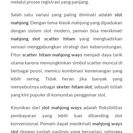
melalui proses registrasi yang panjang.
Salah satu variasi yang paling diminati adalah
slot
mahjong
. Dengan tema klasik mahjong yang dipadukan
dengan sistem slot modern, pemain bisa menikmati
mahjong slot scatter hitam
yang menghadirkan
sensasi menggabungkan strategi dan keberuntungan.
Fitur
scatter hitam mahjong ways
menjadi daya tarik
utama karena memungkinkan simbol scatter muncul di
berbagai posisi, memicu kombinasi kemenangan yang
lebih sering. Tidak heran jika banyak yang
menyebutnya sebagai
sketer hitam slot
, sebuah istilah
yang kini populer di komunitas penggemar slot.
Keunikan dari
slot mahjong ways
adalah fleksibilitas
pembayaran yang lebih luas dibanding slot
konvensional. Pemain dapat menikmati
mahjong ways
slot
dengan jumlah paylines yang bervariasi, sehingga