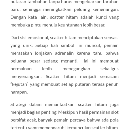
putaran tambahan tanpa harus mengeluarkan taruhan
baru, sehingga meningkatkan peluang kemenangan.
Dengan kata lain, scatter hitam adalah kunci yang
membuka pintu menuju keuntungan lebih besar.
Dari sisi emosional, scatter hitam menciptakan sensasi
yang unik. Setiap kali simbol ini muncul, pemain
merasakan lonjakan adrenalin karena tahu bahwa
peluang besar sedang menanti. Hal ini membuat
permainan lebih menegangkan sekaligus
menyenangkan. Scatter hitam menjadi semacam
“kejutan” yang membuat setiap putaran terasa penuh
harapan.
Strategi dalam memanfaatkan scatter hitam juga
menjadi bagian penting. Meskipun hasil permainan slot
bersifat acak, banyak pemain percaya bahwa ada pola
tertentu yang memengaruhi kemunculan scatter hitam.