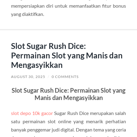
mempersiapkan diri untuk memanfaatkan fitur bonus
yang diaktifkan.
Slot Sugar Rush Dice:
Permainan Slot yang Manis dan
Mengasyikkan
AUGUST 30, 2025
/
0 COMMENTS
Slot Sugar Rush Dice: Permainan Slot yang
Manis dan Mengasyikkan
slot depo 10k gacor
Sugar Rush Dice merupakan salah
satu permainan slot online yang menarik perhatian
banyak penggemar judi digital. Dengan tema yang ceria