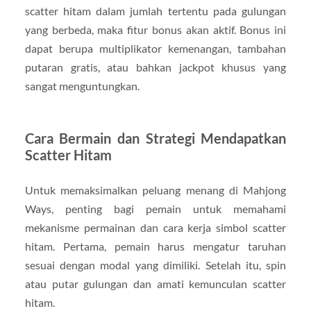
scatter hitam dalam jumlah tertentu pada gulungan
yang berbeda, maka fitur bonus akan aktif. Bonus ini
dapat berupa multiplikator kemenangan, tambahan
putaran gratis, atau bahkan jackpot khusus yang
sangat menguntungkan.
Cara Bermain dan Strategi Mendapatkan
Scatter Hitam
Untuk memaksimalkan peluang menang di Mahjong
Ways, penting bagi pemain untuk memahami
mekanisme permainan dan cara kerja simbol scatter
hitam. Pertama, pemain harus mengatur taruhan
sesuai dengan modal yang dimiliki. Setelah itu, spin
atau putar gulungan dan amati kemunculan scatter
hitam.