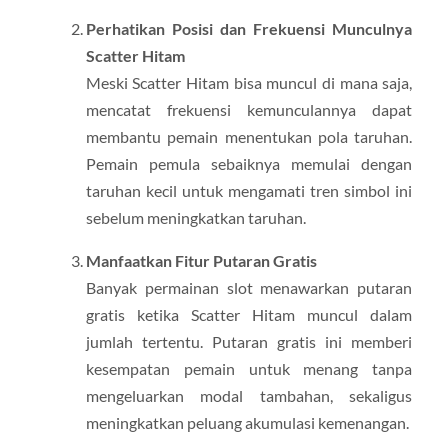
Perhatikan Posisi dan Frekuensi Munculnya
Scatter Hitam
Meski Scatter Hitam bisa muncul di mana saja,
mencatat frekuensi kemunculannya dapat
membantu pemain menentukan pola taruhan.
Pemain pemula sebaiknya memulai dengan
taruhan kecil untuk mengamati tren simbol ini
sebelum meningkatkan taruhan.
Manfaatkan Fitur Putaran Gratis
Banyak permainan slot menawarkan putaran
gratis ketika Scatter Hitam muncul dalam
jumlah tertentu. Putaran gratis ini memberi
kesempatan pemain untuk menang tanpa
mengeluarkan modal tambahan, sekaligus
meningkatkan peluang akumulasi kemenangan.