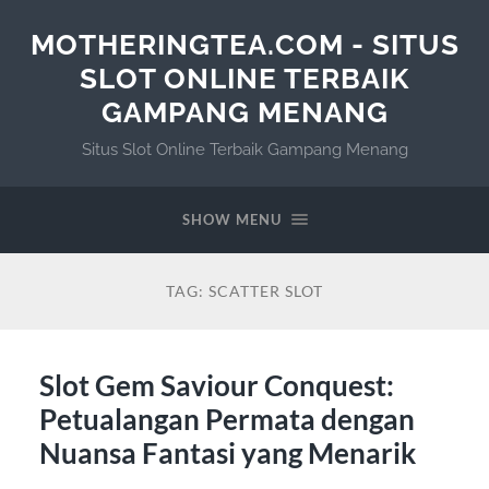
MOTHERINGTEA.COM - SITUS
SLOT ONLINE TERBAIK
GAMPANG MENANG
Situs Slot Online Terbaik Gampang Menang
SHOW MENU
TAG:
SCATTER SLOT
Slot Gem Saviour Conquest:
Petualangan Permata dengan
Nuansa Fantasi yang Menarik