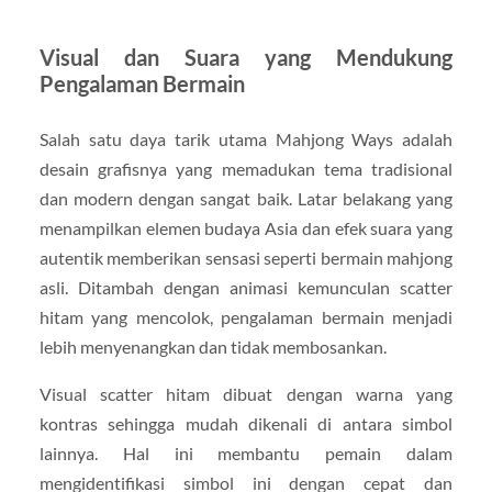
Visual dan Suara yang Mendukung
Pengalaman Bermain
Salah satu daya tarik utama Mahjong Ways adalah
desain grafisnya yang memadukan tema tradisional
dan modern dengan sangat baik. Latar belakang yang
menampilkan elemen budaya Asia dan efek suara yang
autentik memberikan sensasi seperti bermain mahjong
asli. Ditambah dengan animasi kemunculan scatter
hitam yang mencolok, pengalaman bermain menjadi
lebih menyenangkan dan tidak membosankan.
Visual scatter hitam dibuat dengan warna yang
kontras sehingga mudah dikenali di antara simbol
lainnya. Hal ini membantu pemain dalam
mengidentifikasi simbol ini dengan cepat dan