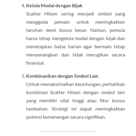
Kelola Modal dengan Bijak
Scatter Hitam sering menjadi simbol yang
menggoda pemain untuk meningkatkan
taruhan demi bonus besar. Namun, pemula
harus tetap mengelola modal dengan bijak dan
menetapkan batas harian agar bermain tetap
menyenangkan dan tidak merugikan secara
finansial.
Kombinasikan dengan Simbol Lain
Untuk memaksimalkan keuntungan, perhatikan
kombinasi Scatter Hitam dengan simbol lain
yang memiliki nilai tinggi atau fitur bonus
tambahan. Strategi ini dapat meningkatkan
potensi kemenangan secara signifikan.