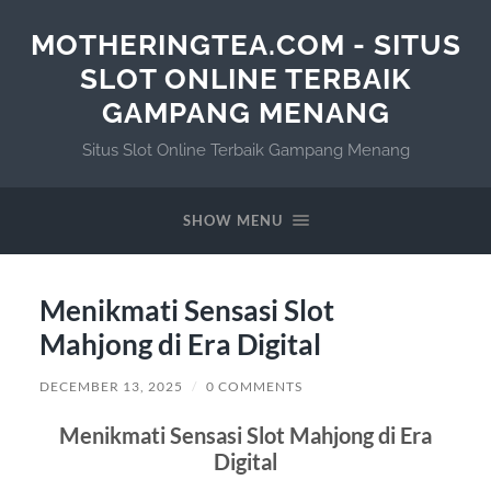
MOTHERINGTEA.COM - SITUS
SLOT ONLINE TERBAIK
GAMPANG MENANG
Situs Slot Online Terbaik Gampang Menang
SHOW MENU
Menikmati Sensasi Slot
Mahjong di Era Digital
DECEMBER 13, 2025
/
0 COMMENTS
Menikmati Sensasi Slot Mahjong di Era
Digital