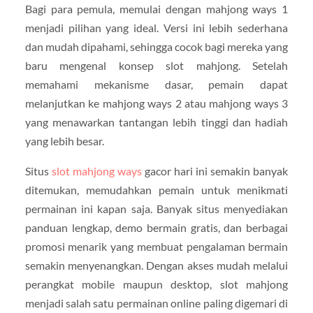
Bagi para pemula, memulai dengan mahjong ways 1
menjadi pilihan yang ideal. Versi ini lebih sederhana
dan mudah dipahami, sehingga cocok bagi mereka yang
baru mengenal konsep slot mahjong. Setelah
memahami mekanisme dasar, pemain dapat
melanjutkan ke mahjong ways 2 atau mahjong ways 3
yang menawarkan tantangan lebih tinggi dan hadiah
yang lebih besar.
Situs
slot mahjong ways
gacor hari ini semakin banyak
ditemukan, memudahkan pemain untuk menikmati
permainan ini kapan saja. Banyak situs menyediakan
panduan lengkap, demo bermain gratis, dan berbagai
promosi menarik yang membuat pengalaman bermain
semakin menyenangkan. Dengan akses mudah melalui
perangkat mobile maupun desktop, slot mahjong
menjadi salah satu permainan online paling digemari di