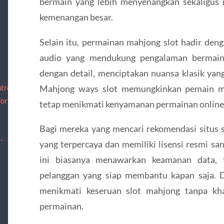
bermain yang lebih menyenangkan sekaligus
kemenangan besar.
Selain itu, permainan mahjong slot hadir den
audio yang mendukung pengalaman bermain.
dengan detail, menciptakan nuansa klasik yan
ntro
Mahjong ways slot memungkinkan pemain mer
formation-
tetap menikmati kenyamanan permainan online
Bagi mereka yang mencari rekomendasi situs 
-
yang terpercaya dan memiliki lisensi resmi san
ini biasanya menawarkan keamanan data, t
pelanggan yang siap membantu kapan saja. 
menikmati keseruan slot mahjong tanpa kh
permainan.