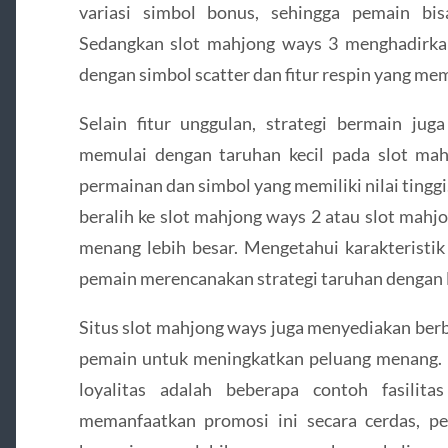
variasi simbol bonus, sehingga pemain bi
Sedangkan slot mahjong ways 3 menghadirka
dengan simbol scatter dan fitur respin yang me
Selain fitur unggulan, strategi bermain jug
memulai dengan taruhan kecil pada slot m
permainan dan simbol yang memiliki nilai tingg
beralih ke slot mahjong ways 2 atau slot mah
menang lebih besar. Mengetahui karakteristi
pemain merencanakan strategi taruhan dengan le
Situs slot mahjong ways juga menyediakan ber
pemain untuk meningkatkan peluang menang. B
loyalitas adalah beberapa contoh fasilit
memanfaatkan promosi ini secara cerdas, 