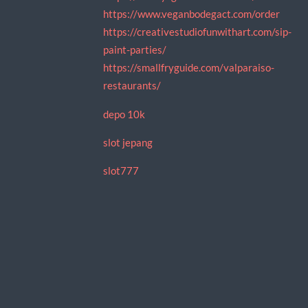
https://www.veganbodegact.com/order
https://creativestudiofunwithart.com/sip-
paint-parties/
https://smallfryguide.com/valparaiso-
restaurants/
depo 10k
slot jepang
slot777