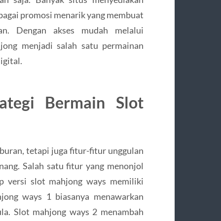
rbagai promosi menarik yang membuat
an. Dengan akses mudah melalui
jong menjadi salah satu permainan
igital.
ategi Bermain Slot
ran, tetapi juga fitur-fitur unggulan
ng. Salah satu fitur yang menonjol
ap versi slot mahjong ways memiliki
hjong ways 1 biasanya menawarkan
mula. Slot mahjong ways 2 menambah