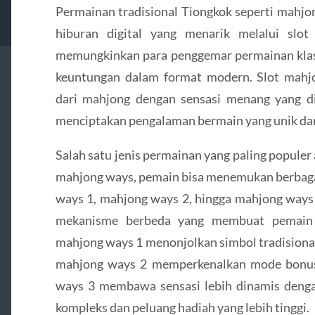
Permainan tradisional Tiongkok seperti mahjon
hiburan digital yang menarik melalui slo
memungkinkan para penggemar permainan klasi
keuntungan dalam format modern. Slot mahj
dari mahjong dengan sensasi menang yang di
menciptakan pengalaman bermain yang unik dan
Salah satu jenis permainan yang paling populer
mahjong ways, pemain bisa menemukan berbagai
ways 1, mahjong ways 2, hingga mahjong ways 
mekanisme berbeda yang membuat pemain t
mahjong ways 1 menonjolkan simbol tradisional
mahjong ways 2 memperkenalkan mode bonus y
ways 3 membawa sensasi lebih dinamis deng
kompleks dan peluang hadiah yang lebih tinggi.