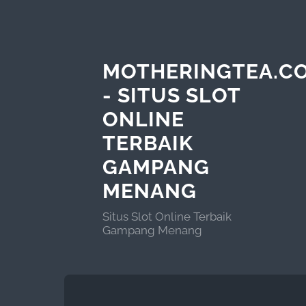
MOTHERINGTEA.C
- SITUS SLOT
ONLINE
TERBAIK
GAMPANG
MENANG
Situs Slot Online Terbaik
Gampang Menang