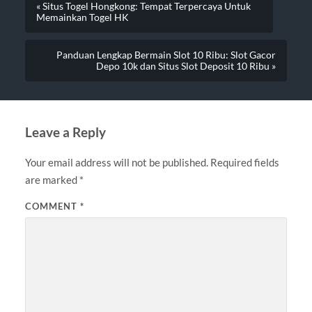
« Situs Togel Hongkong: Tempat Terpercaya Untuk
Memainkan Togel HK
Panduan Lengkap Bermain Slot 10 Ribu: Slot Gacor
Depo 10k dan Situs Slot Deposit 10 Ribu »
Leave a Reply
Your email address will not be published.
Required fields
are marked
*
COMMENT
*