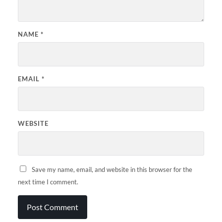
NAME
*
EMAIL
*
WEBSITE
Save my name, email, and website in this browser for the
next time I comment.