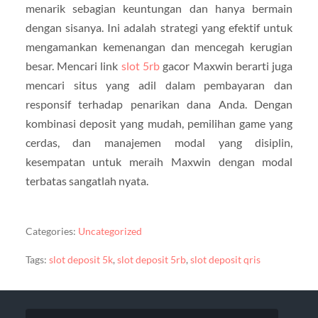
menarik sebagian keuntungan dan hanya bermain
dengan sisanya. Ini adalah strategi yang efektif untuk
mengamankan kemenangan dan mencegah kerugian
besar. Mencari link
slot 5rb
gacor Maxwin berarti juga
mencari situs yang adil dalam pembayaran dan
responsif terhadap penarikan dana Anda. Dengan
kombinasi deposit yang mudah, pemilihan game yang
cerdas, dan manajemen modal yang disiplin,
kesempatan untuk meraih Maxwin dengan modal
terbatas sangatlah nyata.
Categories:
Uncategorized
Tags:
slot deposit 5k
,
slot deposit 5rb
,
slot deposit qris