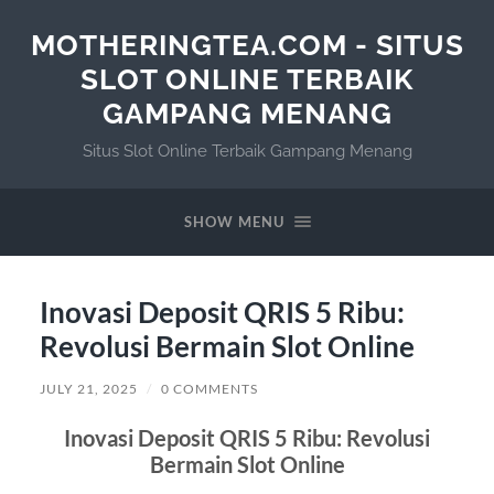
MOTHERINGTEA.COM - SITUS
SLOT ONLINE TERBAIK
GAMPANG MENANG
Situs Slot Online Terbaik Gampang Menang
SHOW MENU
Inovasi Deposit QRIS 5 Ribu:
Revolusi Bermain Slot Online
JULY 21, 2025
/
0 COMMENTS
Inovasi Deposit QRIS 5 Ribu: Revolusi
Bermain Slot Online