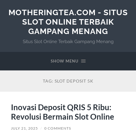
MOTHERINGTEA.COM - SITUS
SLOT ONLINE TERBAIK
GAMPANG MENANG
Situs Slot Online Terbaik Gampang Menang
SHOW MENU
TAG:
SLOT DEPOSIT 5K
Inovasi Deposit QRIS 5 Ribu:
Revolusi Bermain Slot Online
JULY 21, 2025
/
0 COMMENTS