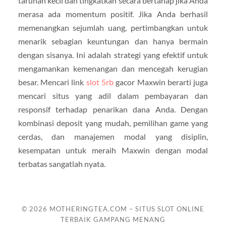
taruhan kecil dan tingkatkan secara bertahap jika Anda
merasa ada momentum positif. Jika Anda berhasil
memenangkan sejumlah uang, pertimbangkan untuk
menarik sebagian keuntungan dan hanya bermain
dengan sisanya. Ini adalah strategi yang efektif untuk
mengamankan kemenangan dan mencegah kerugian
besar. Mencari link
slot 5rb
gacor Maxwin berarti juga
mencari situs yang adil dalam pembayaran dan
responsif terhadap penarikan dana Anda. Dengan
kombinasi deposit yang mudah, pemilihan game yang
cerdas, dan manajemen modal yang disiplin,
kesempatan untuk meraih Maxwin dengan modal
terbatas sangatlah nyata.
© 2026
MOTHERINGTEA.COM – SITUS SLOT ONLINE
TERBAIK GAMPANG MENANG