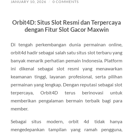
JANUARY 10, 2026
/
0 COMMENTS
Orbit4D: Situs Slot Resmi dan Terpercaya
dengan Fitur Slot Gacor Maxwin
Di tengah perkembangan dunia permainan online,
orbit4d hadir sebagai salah satu situs slot terbaru yang
banyak menarik perhatian pemain Indonesia. Platform
ini dikenal sebagai slot resmi yang menawarkan
keamanan tinggi, layanan profesional, serta pilihan
permainan yang lengkap. Dengan reputasi sebagai slot
terpercaya, Orbit4D terus berinovasi untuk
memberikan pengalaman bermain terbaik bagi para
member.
Sebagai situs modern, orbit 4d tidak hanya
mengedepankan tampilan yang ramah pengguna,