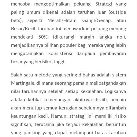
mencoba mengoptimalkan peluang. Strategi yang
paling umum dikenal adalah taruhan luar (outside
bets), seperti Merah/Hitam, Ganjil/Genap, atau
Besar/Kecil. Taruhan ini menawarkan peluang menang
mendekati 50% (dikurangi margin angka nol),
menjadikannya pilihan populer bagi mereka yang lebih
mengutamakan konsistensi daripada pembayaran
besar yang berisiko tinggi.
Salah satu metode yang sering dibahas adalah sistem
Martingale, di mana seorang pemain melipatgandakan
nilai taruhannya setelah setiap kekalahan. Logikanya
adalah ketika kemenangan akhirnya diraih, pemain
akan menutup semua kerugian sebelumnya ditambah
keuntungan kecil. Namun, strategi ini memiliki risiko
signifikan, terutama jika terjadi kekalahan beruntun
yang panjang yang dapat melampaui batas taruhan