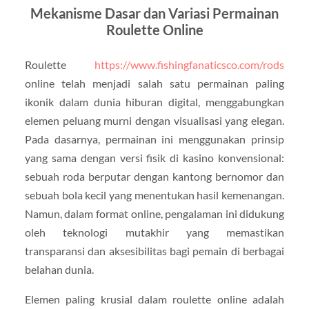
Mekanisme Dasar dan Variasi Permainan
Roulette Online
Roulette
https://www.fishingfanaticsco.com/rods
online telah menjadi salah satu permainan paling
ikonik dalam dunia hiburan digital, menggabungkan
elemen peluang murni dengan visualisasi yang elegan.
Pada dasarnya, permainan ini menggunakan prinsip
yang sama dengan versi fisik di kasino konvensional:
sebuah roda berputar dengan kantong bernomor dan
sebuah bola kecil yang menentukan hasil kemenangan.
Namun, dalam format online, pengalaman ini didukung
oleh teknologi mutakhir yang memastikan
transparansi dan aksesibilitas bagi pemain di berbagai
belahan dunia.
Elemen paling krusial dalam roulette online adalah