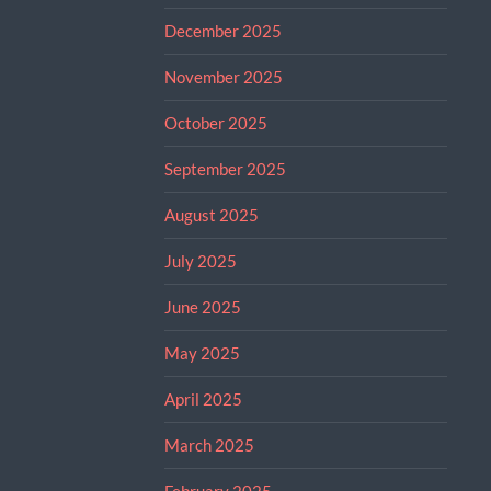
December 2025
November 2025
October 2025
September 2025
August 2025
July 2025
June 2025
May 2025
April 2025
March 2025
February 2025