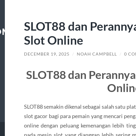
SLOT88 dan Peranny
OM
Slot Online
DECEMBER 19, 2025
/
NOAH CAMPBELL
/
0 C
SLOT88 dan Perannya 
Onlin
SLOT88 semakin dikenal sebagai salah satu pla
slot gacor bagi para pemain yang mencari pe
online dengan peluang kemenangan lebih tinggi
pada mesin slot yang dianggap lebih sering m