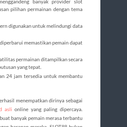
enggandeng banyak provider slot
usan pilihan permainan dengan tema
ern digunakan untuk melindungi data
u diperbarui memastikan pemain dapat
atilitas permainan ditampilkan secara
tusan yang tepat.
an 24 jam tersedia untuk membantu
rhasil menempatkan dirinya sebagai
d asli
online yang paling dipercaya.
mbuat banyak pemain merasa terbantu
ngan harapan mereka. SLOT88 bukan