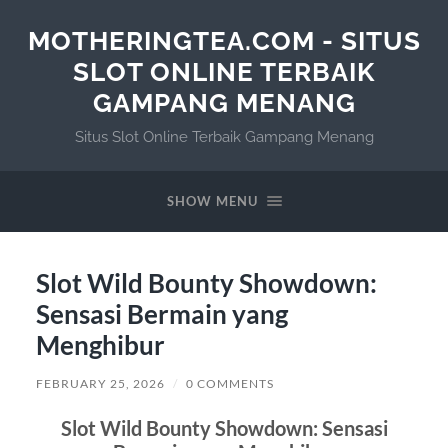
MOTHERINGTEA.COM - SITUS
SLOT ONLINE TERBAIK
GAMPANG MENANG
Situs Slot Online Terbaik Gampang Menang
SHOW MENU
Slot Wild Bounty Showdown:
Sensasi Bermain yang
Menghibur
FEBRUARY 25, 2026
/
0 COMMENTS
Slot Wild Bounty Showdown: Sensasi