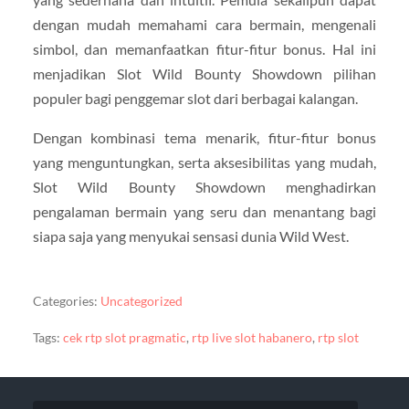
dengan mudah memahami cara bermain, mengenali
simbol, dan memanfaatkan fitur-fitur bonus. Hal ini
menjadikan Slot Wild Bounty Showdown pilihan
populer bagi penggemar slot dari berbagai kalangan.
Dengan kombinasi tema menarik, fitur-fitur bonus
yang menguntungkan, serta aksesibilitas yang mudah,
Slot Wild Bounty Showdown menghadirkan
pengalaman bermain yang seru dan menantang bagi
siapa saja yang menyukai sensasi dunia Wild West.
Categories:
Uncategorized
Tags:
cek rtp slot pragmatic
,
rtp live slot habanero
,
rtp slot