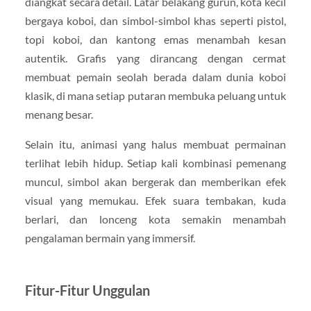
diangkat secara detail. Latar belakang gurun, kota kecil
bergaya koboi, dan simbol-simbol khas seperti pistol,
topi koboi, dan kantong emas menambah kesan
autentik. Grafis yang dirancang dengan cermat
membuat pemain seolah berada dalam dunia koboi
klasik, di mana setiap putaran membuka peluang untuk
menang besar.
Selain itu, animasi yang halus membuat permainan
terlihat lebih hidup. Setiap kali kombinasi pemenang
muncul, simbol akan bergerak dan memberikan efek
visual yang memukau. Efek suara tembakan, kuda
berlari, dan lonceng kota semakin menambah
pengalaman bermain yang immersif.
Fitur-Fitur Unggulan