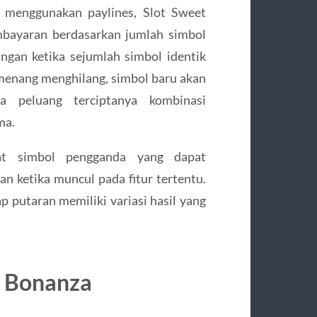
menggunakan paylines, Slot Sweet
mbayaran berdasarkan jumlah simbol
gan ketika sejumlah simbol identik
menang menghilang, simbol baru akan
 peluang terciptanya kombinasi
ma.
at simbol pengganda yang dapat
an ketika muncul pada fitur tertentu.
putaran memiliki variasi hasil yang
t Bonanza