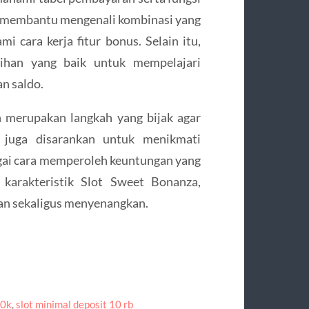
ut membantu mengenali kombinasi yang
cara kerja fitur bonus. Selain itu,
ihan yang baik untuk mempelajari
n saldo.
 merupakan langkah yang bijak agar
n juga disarankan untuk menikmati
gai cara memperoleh keuntungan yang
 karakteristik Slot Sweet Bonanza,
an sekaligus menyenangkan.
10k
,
slot minimal deposit 10 rb