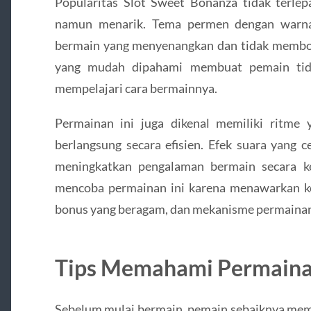
Popularitas Slot Sweet Bonanza tidak terlep
namun menarik. Tema permen dengan warna
bermain yang menyenangkan dan tidak membosa
yang mudah dipahami membuat pemain tid
mempelajari cara bermainnya.
Permainan ini juga dikenal memiliki ritme 
berlangsung secara efisien. Efek suara yang 
meningkatkan pengalaman bermain secara ke
mencoba permainan ini karena menawarkan kom
bonus yang beragam, dan mekanisme permainan 
Tips Memahami Permaina
Sebelum mulai bermain, pemain sebaiknya mem