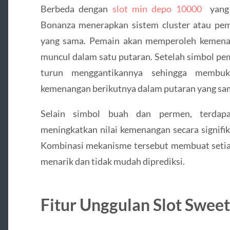
Berbeda dengan
slot min depo 10000
yang 
Bonanza menerapkan sistem cluster atau pe
yang sama. Pemain akan memperoleh kemenan
muncul dalam satu putaran. Setelah simbol pe
turun menggantikannya sehingga membuka
kemenangan berikutnya dalam putaran yang sa
Selain simbol buah dan permen, terdap
meningkatkan nilai kemenangan secara signifik
Kombinasi mekanisme tersebut membuat setiap 
menarik dan tidak mudah diprediksi.
Fitur Unggulan Slot Swee