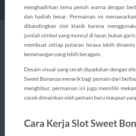
menghadirkan tema penuh warna dengan berba
dan hadiah besar. Permainan ini menawarka
dibandingkan slot klasik karena mengguna
jumlah simbol yang muncul di layar, bukan gari
membuat setiap putaran terasa lebih dinami
kemenangan yang lebih beragam.
Desain visual yang cerah dipadukan dengan efe
Sweet Bonanza menarik bagi pemain dari berbag
menghibur, permainan ini juga memiliki meka
cocok dimainkan oleh pemain baru maupun yan
Cara Kerja Slot Sweet Bo