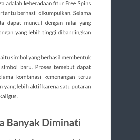
a adalah keberadaan fitur Free Spins
ertentu berhasil dikumpulkan. Selama
nda dapat muncul dengan nilai yang
gan yang lebih tinggi dibandingkan
yaitu simbol yang berhasil membentuk
simbol baru. Proses tersebut dapat
selama kombinasi kemenangan terus
n yang lebih aktif karena satu putaran
aligus.
a Banyak Diminati