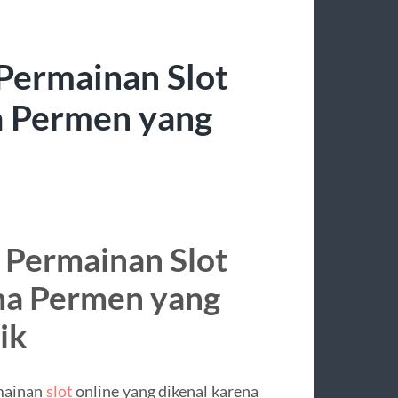
Permainan Slot
a Permen yang
 Permainan Slot
ma Permen yang
ik
rmainan
slot
online yang dikenal karena