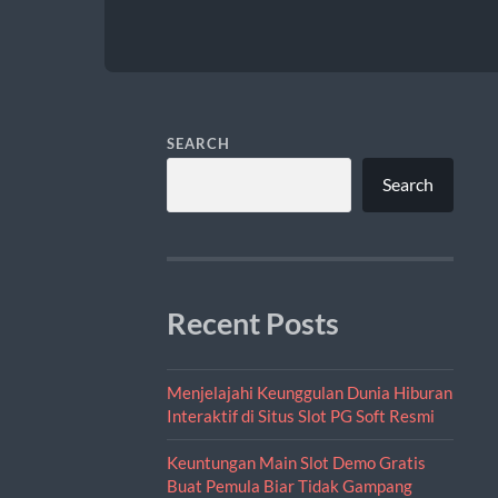
SEARCH
Search
Recent Posts
Menjelajahi Keunggulan Dunia Hiburan
Interaktif di Situs Slot PG Soft Resmi
Keuntungan Main Slot Demo Gratis
Buat Pemula Biar Tidak Gampang