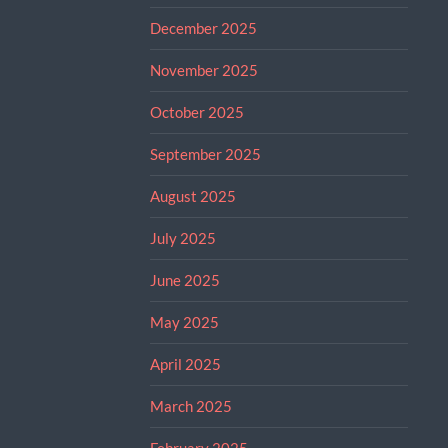
December 2025
November 2025
October 2025
September 2025
August 2025
July 2025
June 2025
May 2025
April 2025
March 2025
February 2025