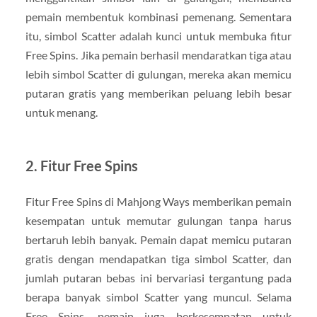
pemain
membentuk
kombinasi
pemenang.
Sementara
itu,
simbol
Scatter
adalah
kunci
untuk
membuka
fitur
Free
Spins.
Jika
pemain
berhasil
mendaratkan
tiga
atau
lebih
simbol
Scatter
di
gulungan,
mereka
akan
memicu
putaran
gratis
yang
memberikan
peluang
lebih
besar
untuk
menang.
2.
Fitur
Free
Spins
Fitur
Free
Spins
di
Mahjong
Ways
memberikan
pemain
kesempatan
untuk
memutar
gulungan
tanpa
harus
bertaruh
lebih
banyak.
Pemain
dapat
memicu
putaran
gratis
dengan
mendapatkan
tiga
simbol
Scatter,
dan
jumlah
putaran
bebas
ini
bervariasi
tergantung
pada
berapa
banyak
simbol
Scatter
yang
muncul.
Selama
Free
Spins,
pemain
juga
berkesempatan
untuk