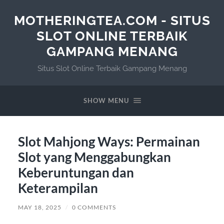
MOTHERINGTEA.COM - SITUS
SLOT ONLINE TERBAIK
GAMPANG MENANG
Situs Slot Online Terbaik Gampang Menang
SHOW MENU
Slot Mahjong Ways: Permainan
Slot yang Menggabungkan
Keberuntungan dan
Keterampilan
MAY 18, 2025
/
0 COMMENTS