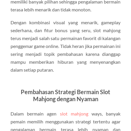
memiliki banyak pilihan sehingga pengalaman bermain
terasa lebih menarik dan tidak monoton.
Dengan kombinasi visual yang menarik, gameplay
sederhana, dan fitur bonus yang seru, slot mahjong
terus menjadi salah satu permainan favorit di kalangan
penggemar game online. Tidak heran jika permainan ini
sering menjadi topik pembahasan karena dianggap
mampu memberikan hiburan yang menyenangkan
dalam setiap putaran.
Pembahasan Strategi Bermain Slot
Mahjong dengan Nyaman
Dalam bermain agen
slot mahjong
ways, banyak
pemain memilih menggunakan strategi tertentu agar
pengalaman bermain terasa lebih nyaman dan