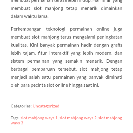
membuat slot mahjong tetap menarik dimainkan
dalam waktu lama.
Perkembangan teknologi permainan online juga
membuat slot mahjong terus mengalami peningkatan
kualitas. Kini banyak permainan hadir dengan grafis
lebih tajam, fitur interaktif yang lebih modern, dan
sistem permainan yang semakin menarik. Dengan
berbagai pembaruan tersebut, slot mahjong tetap
menjadi salah satu permainan yang banyak diminati
oleh para pecinta slot online hingga saat ini.
Categories:
Uncategorized
Tags:
slot mahjong ways 1
,
slot mahjong ways 2
,
slot mahjong
ways 3