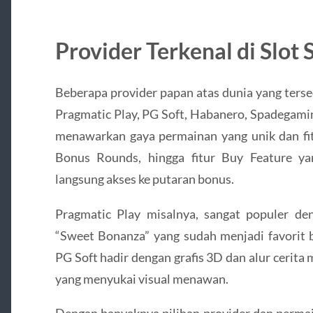
Provider Terkenal di Slot
Beberapa provider papan atas dunia yang tersed
Pragmatic Play, PG Soft, Habanero, Spadegamin
menawarkan gaya permainan yang unik dan fitu
Bonus Rounds, hingga fitur Buy Feature 
langsung akses ke putaran bonus.
Pragmatic Play misalnya, sangat populer d
“Sweet Bonanza” yang sudah menjadi favorit 
PG Soft hadir dengan grafis 3D dan alur cerit
yang menyukai visual menawan.
Dengan banyaknya pilihan provider dan permai