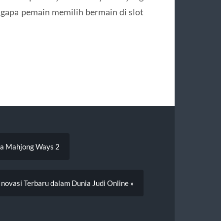
ngapa pemain memilih bermain di slot
ya Mahjong Ways 2
novasi Terbaru dalam Dunia Judi Online »