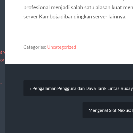
profesional menjadi salah satu alasan kuat me
server Kamboja dibandingkan server lainnya.
Categories:
Uncategorized
ntro
formation-
-
« Pengalaman Pengguna dan Daya Tarik Lintas Buda
Mengenal Slot Nexus: I