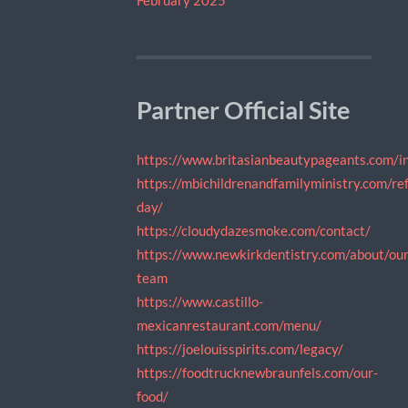
Partner Official Site
https://www.britasianbeautypageants.com/i
https://mbichildrenandfamilyministry.com/re
day/
https://cloudydazesmoke.com/contact/
https://www.newkirkdentistry.com/about/our
team
https://www.castillo-
mexicanrestaurant.com/menu/
https://joelouisspirits.com/legacy/
https://foodtrucknewbraunfels.com/our-
food/