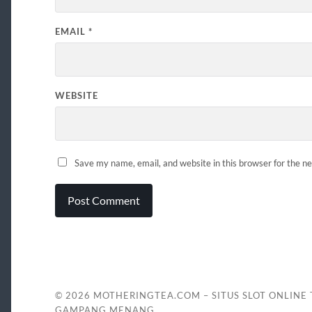
EMAIL
*
WEBSITE
Save my name, email, and website in this browser for the n
© 2026
MOTHERINGTEA.COM – SITUS SLOT ONLINE 
GAMPANG MENANG