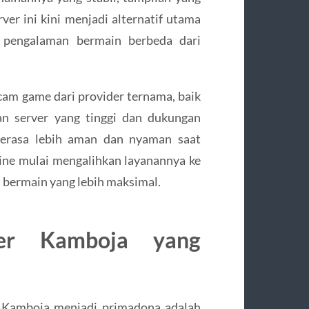
ver ini kini menjadi alternatif utama
a pengalaman bermain berbeda dari
am game dari provider ternama, baik
an server yang tinggi dan dukungan
 merasa lebih aman dan nyaman saat
nline mulai mengalihkan layanannya ke
bermain yang lebih maksimal.
ver Kamboja yang
r Kamboja menjadi primadona adalah