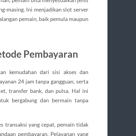
g-masing. Ini menjadikan slot server
kalangan pemain, baik pemula maupun
etode Pembayaran
kan kemudahan dari sisi akses dan
ayanan 24 jam tanpa gangguan, serta
t, transfer bank, dan pulsa. Hal ini
ntuk bergabung dan bermain tanpa
 transaksi yang cepat, pemain tidak
nundaan pembayaran. Pelayanan yang