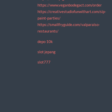
https://www.veganbodegact.com/order
https://creativestudiofunwithart.com/sip-
paint-parties/
https://smallfryguide.com/valparaiso-
restaurants/
depo 10k
slot jepang
slot777