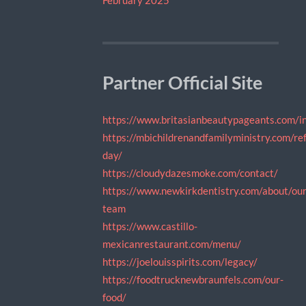
Partner Official Site
https://www.britasianbeautypageants.com/i
https://mbichildrenandfamilyministry.com/re
day/
https://cloudydazesmoke.com/contact/
https://www.newkirkdentistry.com/about/our
team
https://www.castillo-
mexicanrestaurant.com/menu/
https://joelouisspirits.com/legacy/
https://foodtrucknewbraunfels.com/our-
food/