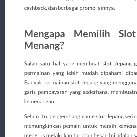
cashback, dan berbagai promo lainnya.
Mengapa Memilih Slo
Menang?
Salah satu hal yang membuat
slot Jepang
permainan yang lebih mudah dipahami diban
Banyak permainan slot Jepang yang menggun
garis pembayaran yang sederhana, membuat
kemenangan.
Selain itu, pengembang game slot Jepang serin
memungkinkan pemain untuk meraih kemenang
menerus melakukan taruhan besar. Ini adalah 