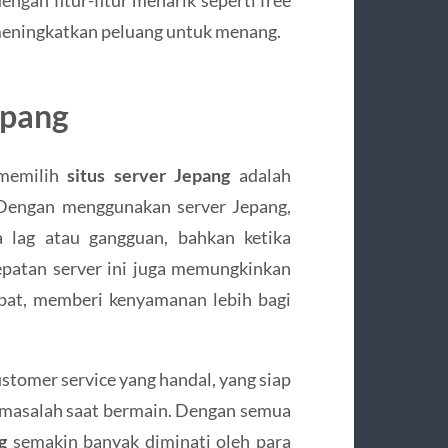
engan fitur-fitur menarik seperti free
 meningkatkan peluang untuk menang.
epang
 memilih
situs server Jepang
adalah
. Dengan menggunakan server Jepang,
a lag atau gangguan, bahkan ketika
epatan server ini juga memungkinkan
epat, memberi kenyamanan lebih bagi
tomer service yang handal, yang siap
masalah saat bermain. Dengan semua
g
semakin banyak diminati oleh para