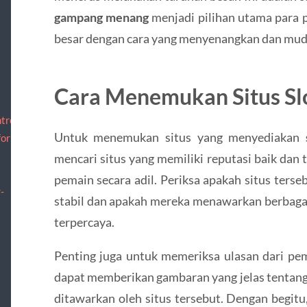
gampang menang
menjadi pilihan utama para 
besar dengan cara yang menyenangkan dan mud
Cara Menemukan Situs Slo
ntro
Untuk menemukan situs yang menyediakan
formation-
mencari situs yang memiliki reputasi baik da
pemain secara adil. Periksa apakah situs ter
-
stabil dan apakah mereka menawarkan berbag
terpercaya.
Penting juga untuk memeriksa ulasan dari pe
dapat memberikan gambaran yang jelas tentang
ditawarkan oleh situs tersebut. Dengan begit