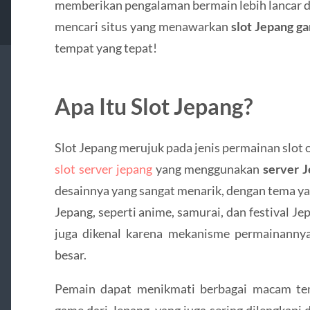
memberikan pengalaman bermain lebih lancar 
mencari situs yang menawarkan
slot Jepang 
tempat yang tepat!
Apa Itu Slot Jepang?
Slot Jepang merujuk pada jenis permainan slot o
slot server jepang
yang menggunakan
server 
desainnya yang sangat menarik, dengan tema yan
Jepang, seperti anime, samurai, dan festival Je
juga dikenal karena mekanisme permainann
besar.
Pemain dapat menikmati berbagai macam te