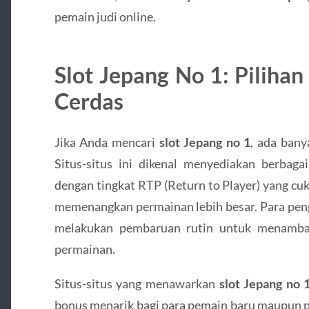
pemain judi online.
Slot Jepang No 1: Piliha
Cerdas
Jika Anda mencari
slot Jepang no 1
, ada bany
Situs-situs ini dikenal menyediakan berbagai
dengan tingkat RTP (Return to Player) yang cuk
memenangkan permainan lebih besar. Para peng
melakukan pembaruan rutin untuk menambah
permainan.
Situs-situs yang menawarkan
slot Jepang no 
bonus menarik bagi para pemain baru maupun p