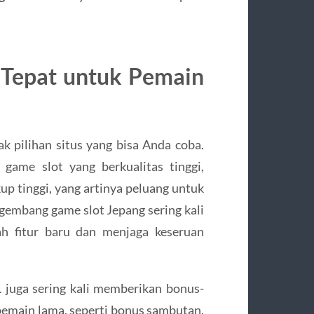
n Tepat untuk Pemain
ak pilihan situs yang bisa Anda coba.
 game slot yang berkualitas tinggi,
up tinggi, yang artinya peluang untuk
embang game slot Jepang sering kali
 fitur baru dan menjaga keseruan
1
juga sering kali memberikan bonus-
emain lama, seperti bonus sambutan,