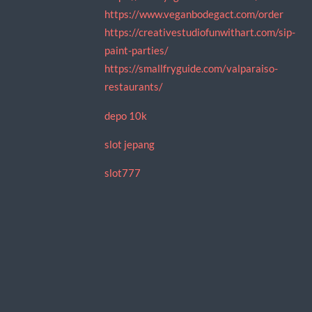
https://www.veganbodegact.com/order
https://creativestudiofunwithart.com/sip-
paint-parties/
https://smallfryguide.com/valparaiso-
restaurants/
depo 10k
slot jepang
slot777