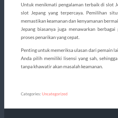
Untuk menikmati pengalaman terbaik di slot J
slot Jepang yang terpercaya. Pemilihan sit
memastikan keamanan dan kenyamanan bermain.
Jepang biasanya juga menawarkan berbagai
proses penarikan yang cepat.
Penting untuk memeriksa ulasan dari pemain la
Anda pilih memiliki lisensi yang sah, sehing
tanpa khawatir akan masalah keamanan.
Categories:
Uncategorized