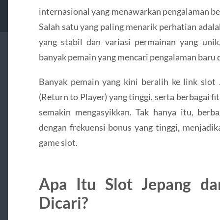
internasional yang menawarkan pengalaman be
Salah satu yang paling menarik perhatian adala
yang stabil dan variasi permainan yang uni
banyak pemain yang mencari pengalaman baru di
Banyak pemain yang kini beralih ke link slot
(Return to Player) yang tinggi, serta berbagai
semakin mengasyikkan. Tak hanya itu, berbag
dengan frekuensi bonus yang tinggi, menjadik
game slot.
Apa Itu Slot Jepang d
Dicari?