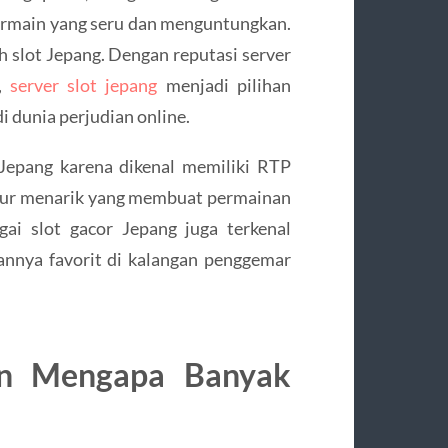
rmain yang seru dan menguntungkan.
h slot Jepang. Dengan reputasi server
k,
server slot jepang
menjadi pilihan
 dunia perjudian online.
 Jepang karena dikenal memiliki RTP
 fitur menarik yang membuat permainan
ai slot gacor Jepang juga terkenal
annya favorit di kalangan penggemar
an Mengapa Banyak