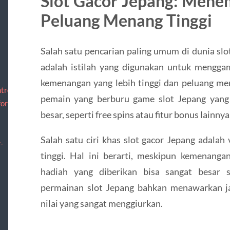
Slot Gacor Jepang: Men
Peluang Menang Tinggi
Salah satu pencarian paling umum di dunia slot
adalah istilah yang digunakan untuk mengga
kemenangan yang lebih tinggi dan peluang me
ntro
pemain yang berburu game slot Jepang yang
formation-
besar, seperti free spins atau fitur bonus lainnya
Salah satu ciri khas slot gacor Jepang adalah
-
tinggi. Hal ini berarti, meskipun kemenanga
hadiah yang diberikan bisa sangat besar 
permainan slot Jepang bahkan menawarkan ja
nilai yang sangat menggiurkan.