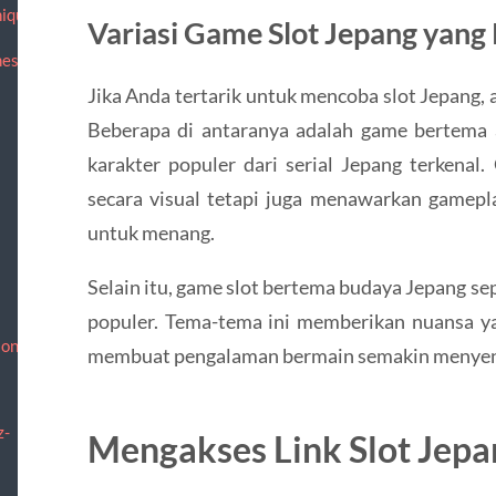
iques/
Variasi Game Slot Jepang yang
es-
Jika Anda tertarik untuk mencoba slot Jepang,
Beberapa di antaranya adalah game bertema a
karakter populer dari serial Jepang terkenal
secara visual tetapi juga menawarkan gamepl
untuk menang.
Selain itu, game slot bertema budaya Jepang sepe
populer. Tema-tema ini memberikan nuansa yan
ions/100-
membuat pengalaman bermain semakin menyen
z-
Mengakses Link Slot Jepa