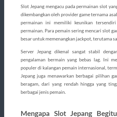
Slot Jepang mengacu pada permainan slot yan
dikembangkan oleh provider game ternama asal 
permainan ini memiliki keunikan tersendiri
permainan. Para pemain sering mencari slot g
besar untuk memenangkan jackpot, terutama saat
Server Jepang dikenal sangat stabil deng
pengalaman bermain yang bebas lag. Ini me
populer di kalangan pemain internasional, termas
Jepang juga menawarkan berbagai pilihan gam
beragam, dari yang rendah hingga yang ting
berbagai jenis pemain.
Mengapa Slot Jepang Begit