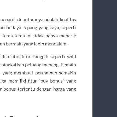
enarik di antaranya adalah kualitas
ari budaya Jepang yang kaya, seperti
al. Tema-tema ini tidak hanya menarik
man bermain yang lebih mendalam.
liki fitur-fitur canggih seperti wild
 meningkatkan peluang menang. Pemain
ia, yang membuat permainan semakin
ga memiliki fitur “buy bonus” yang
r bonus tertentu dengan harga yang