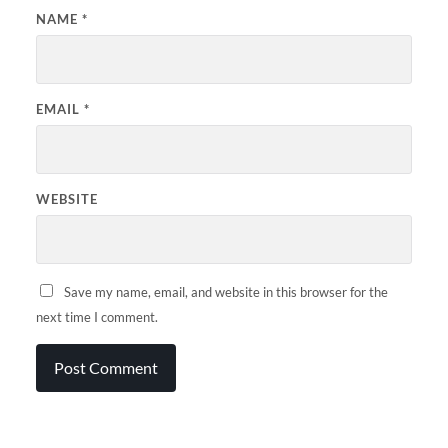
NAME
*
EMAIL
*
WEBSITE
Save my name, email, and website in this browser for the
next time I comment.