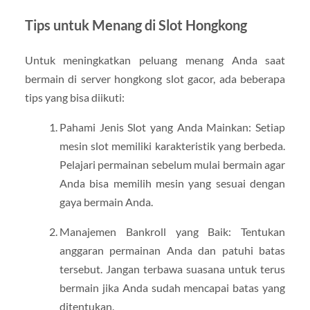
Tips untuk Menang di Slot Hongkong
Untuk meningkatkan peluang menang Anda saat
bermain di server hongkong slot gacor, ada beberapa
tips yang bisa diikuti:
Pahami Jenis Slot yang Anda Mainkan: Setiap
mesin slot memiliki karakteristik yang berbeda.
Pelajari permainan sebelum mulai bermain agar
Anda bisa memilih mesin yang sesuai dengan
gaya bermain Anda.
Manajemen Bankroll yang Baik: Tentukan
anggaran permainan Anda dan patuhi batas
tersebut. Jangan terbawa suasana untuk terus
bermain jika Anda sudah mencapai batas yang
ditentukan.