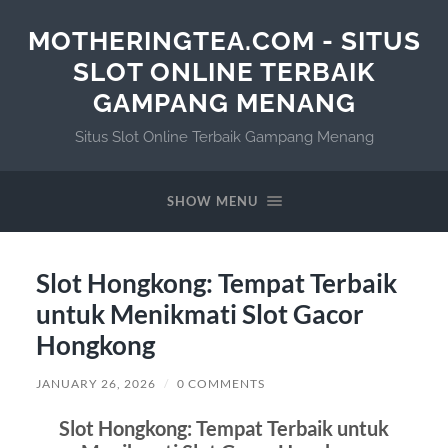
MOTHERINGTEA.COM - SITUS
SLOT ONLINE TERBAIK
GAMPANG MENANG
Situs Slot Online Terbaik Gampang Menang
SHOW MENU
Slot Hongkong: Tempat Terbaik
untuk Menikmati Slot Gacor
Hongkong
JANUARY 26, 2026
/
0 COMMENTS
Slot Hongkong: Tempat Terbaik untuk