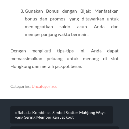
Gunakan Bonus dengan Bijak: Manfaatkan
bonus dan promosi yang ditawarkan untuk
meningkatkan saldo akun Anda dan
memperpanjang waktu bermain.
Dengan mengikuti tips-tips ini, Anda dapat
memaksimalkan peluang untuk menang di slot
Hongkong dan meraih jackpot besar.
Categories:
Uncategorized
« Rahasia Kombinasi Simbol Scatter Mahjong Ways
yang Sering Memberikan Jackpot