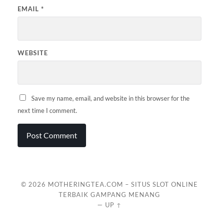
EMAIL
*
WEBSITE
Save my name, email, and website in this browser for the
next time I comment.
© 2026
MOTHERINGTEA.COM – SITUS SLOT ONLINE
TERBAIK GAMPANG MENANG
—
UP ↑