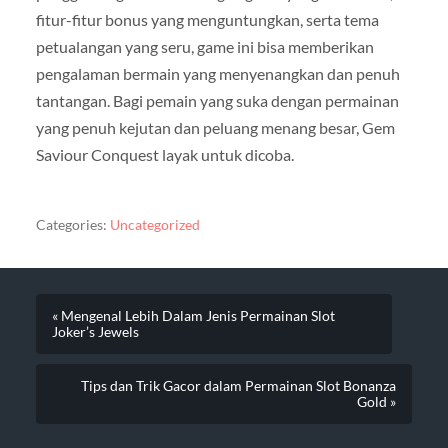
fitur-fitur bonus yang menguntungkan, serta tema
petualangan yang seru, game ini bisa memberikan
pengalaman bermain yang menyenangkan dan penuh
tantangan. Bagi pemain yang suka dengan permainan
yang penuh kejutan dan peluang menang besar, Gem
Saviour Conquest layak untuk dicoba.
Categories:
Uncategorized
« Mengenal Lebih Dalam Jenis Permainan Slot
Joker’s Jewels
Tips dan Trik Gacor dalam Permainan Slot Bonanza
Gold »