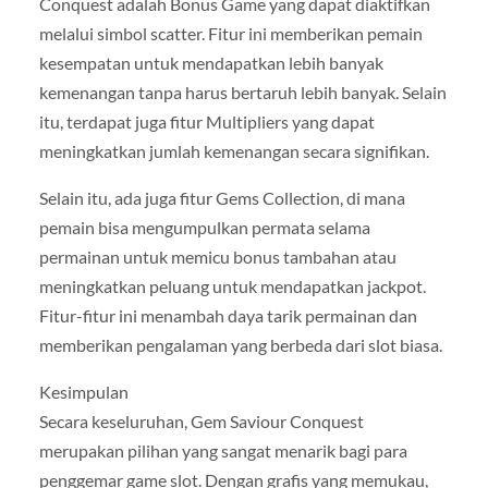
Conquest adalah Bonus Game yang dapat diaktifkan
melalui simbol scatter. Fitur ini memberikan pemain
kesempatan untuk mendapatkan lebih banyak
kemenangan tanpa harus bertaruh lebih banyak. Selain
itu, terdapat juga fitur Multipliers yang dapat
meningkatkan jumlah kemenangan secara signifikan.
Selain itu, ada juga fitur Gems Collection, di mana
pemain bisa mengumpulkan permata selama
permainan untuk memicu bonus tambahan atau
meningkatkan peluang untuk mendapatkan jackpot.
Fitur-fitur ini menambah daya tarik permainan dan
memberikan pengalaman yang berbeda dari slot biasa.
Kesimpulan
Secara keseluruhan, Gem Saviour Conquest
merupakan pilihan yang sangat menarik bagi para
penggemar game slot. Dengan grafis yang memukau,