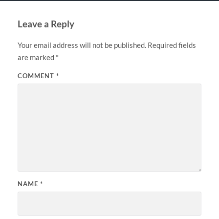
Leave a Reply
Your email address will not be published.
Required fields
are marked
*
COMMENT
*
NAME
*