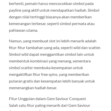
berhenti, pemain harus mencocokkan simbol pada
payline yang aktif untuk mendapatkan hadiah. Simbol
dengan nilai tertinggi biasanya akan memberikan
kemenangan terbesar, seperti simbol permata atau
pahlawan utama.
Namun, yang membuat slot ini lebih menarik adalah
fitur-fitur tambahan yang ada, seperti wild dan scatter.
Simbol wild dapat menggantikan simbol lain untuk
membentuk kombinasi yang menang, sementara
simbol scatter membuka kesempatan untuk
mengaktifkan fitur free spins, yang memberikan
putaran gratis dan kesempatan lebih banyak untuk
memenangkan hadiah besar.
Fitur Unggulan dalam Gem Saviour Conquest
Salah satu fitur paling menarik dari Gem Saviour