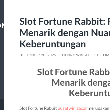
Slot Fortune Rabbit:
OM
Menarik dengan Nua
Keberuntungan
DECEMBER 20, 2025
/
HENRY WRIGHT
/
0 COM
Slot Fortune Rabb
Menarik deng
Keberunt
Slot Fortune Rabbit
pusatwin gacor
merupakan s