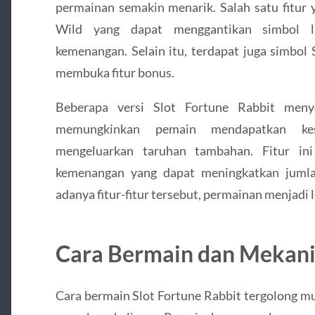
permainan semakin menarik. Salah satu fitur 
Wild yang dapat menggantikan simbol 
kemenangan. Selain itu, terdapat juga simbol
membuka fitur bonus.
Beberapa versi Slot Fortune Rabbit menye
memungkinkan pemain mendapatkan ke
mengeluarkan taruhan tambahan. Fitur ini
kemenangan yang dapat meningkatkan jumlah
adanya fitur-fitur tersebut, permainan menjadi 
Cara Bermain dan Mekan
Cara bermain Slot Fortune Rabbit tergolong m