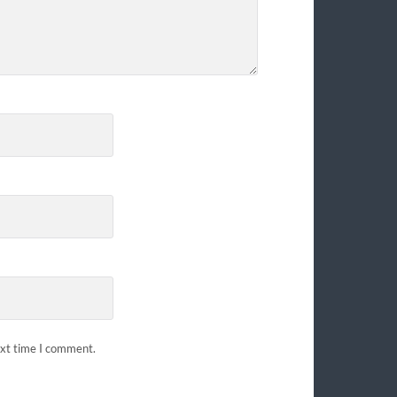
ext time I comment.