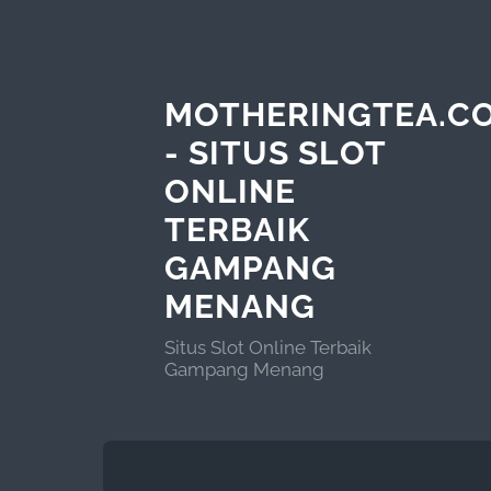
MOTHERINGTEA.C
- SITUS SLOT
ONLINE
TERBAIK
GAMPANG
MENANG
Situs Slot Online Terbaik
Gampang Menang