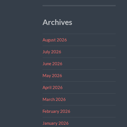
Archives
August 2026
July 2026
June 2026
May 2026
April 2026
March 2026
February 2026
January 2026