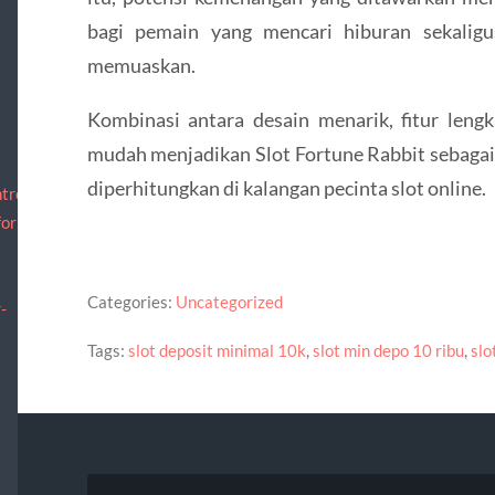
bagi pemain yang mencari hiburan sekalig
memuaskan.
Kombinasi antara desain menarik, fitur len
mudah menjadikan Slot Fortune Rabbit sebagai 
diperhitungkan di kalangan pecinta slot online.
ntro
formation-
Categories:
Uncategorized
-
Tags:
slot deposit minimal 10k
,
slot min depo 10 ribu
,
slo