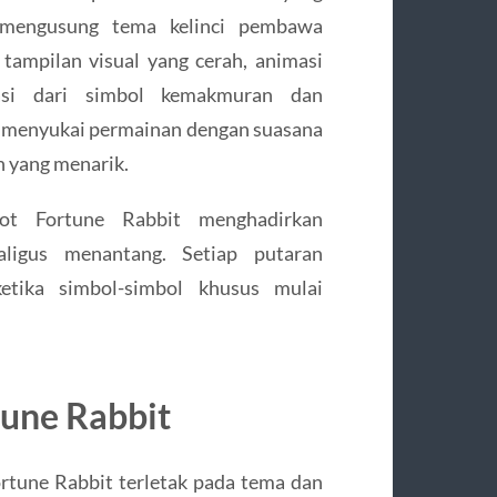
 mengusung tema kelinci pembawa
tampilan visual yang cerah, animasi
rasi dari simbol kemakmuran dan
ng menyukai permainan dengan suasana
 yang menarik.
ot Fortune Rabbit menghadirkan
ligus menantang. Setiap putaran
ketika simbol-simbol khusus mulai
tune Rabbit
rtune Rabbit terletak pada tema dan