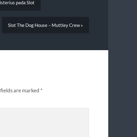
sterius pada Slot
Slot The Dog House – Muttley Crew »
fields are marked
*