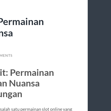
 Permainan
nsa
MENTS
it: Permainan
an Nuansa
ungan
alah satu permainan slot online yang