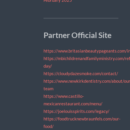
Partner Official Site
https://www.britasianbeautypageants.com/i
https://mbichildrenandfamilyministry.com/re
day/
https://cloudydazesmoke.com/contact/
https://www.newkirkdentistry.com/about/our
team
https://www.castillo-
mexicanrestaurant.com/menu/
https://joelouisspirits.com/legacy/
https://foodtrucknewbraunfels.com/our-
food/