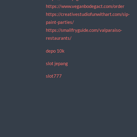
https://www.veganbodegact.com/order
https://creativestudiofunwithart.com/sip-
paint-parties/
https://smallfryguide.com/valparaiso-
restaurants/
depo 10k
slot jepang
slot777