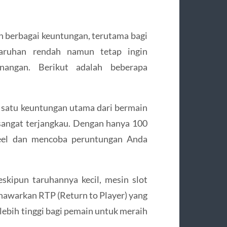
n berbagai keuntungan, terutama bagi
aruhan rendah namun tetap ingin
angan. Berikut adalah beberapa
 satu keuntungan utama dari bermain
 sangat terjangkau. Dengan hanya 100
eel dan mencoba peruntungan Anda
ipun taruhannya kecil, mesin slot
enawarkan RTP (Return to Player) yang
lebih tinggi bagi pemain untuk meraih