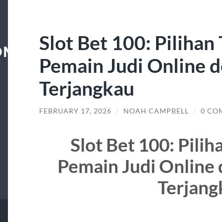
Slot Bet 100: Pilihan
OM
Pemain Judi Online 
Terjangkau
FEBRUARY 17, 2026
/
NOAH CAMPBELL
/
0 CO
Slot Bet 100: Pili
Pemain Judi Online
Terjang