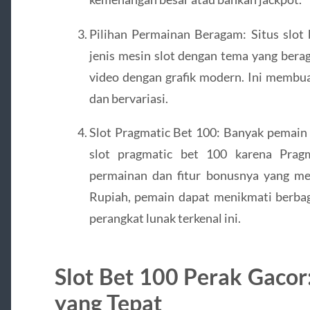
Pilihan Permainan Beragam: Situs slot
jenis mesin slot dengan tema yang beraga
video dengan grafik modern. Ini membu
dan bervariasi.
Slot Pragmatic Bet 100: Banyak pemain
slot pragmatic bet 100 karena Pragm
permainan dan fitur bonusnya yang me
Rupiah, pemain dapat menikmati berbag
perangkat lunak terkenal ini.
Slot Bet 100 Perak Gacor
yang Tepat