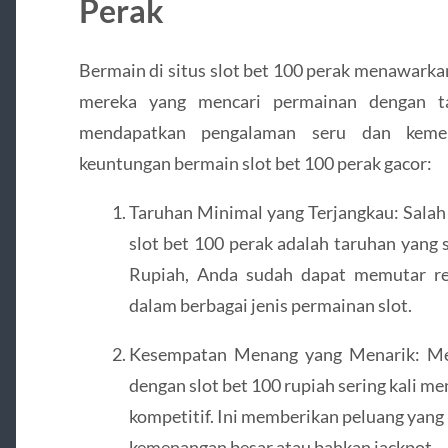
Perak
Bermain di situs slot bet 100 perak menawarka
mereka yang mencari permainan dengan t
mendapatkan pengalaman seru dan kemen
keuntungan bermain slot bet 100 perak gacor:
Taruhan Minimal yang Terjangkau: Salah
slot bet 100 perak adalah taruhan yang
Rupiah, Anda sudah dapat memutar r
dalam berbagai jenis permainan slot.
Kesempatan Menang yang Menarik: Mesk
dengan slot bet 100 rupiah sering kali m
kompetitif. Ini memberikan peluang yang 
kemenangan besar atau bahkan jackpot.