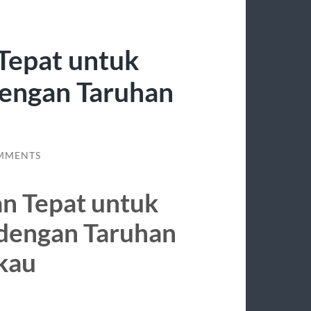
 Tepat untuk
dengan Taruhan
MMENTS
han Tepat untuk
 dengan Taruhan
kau