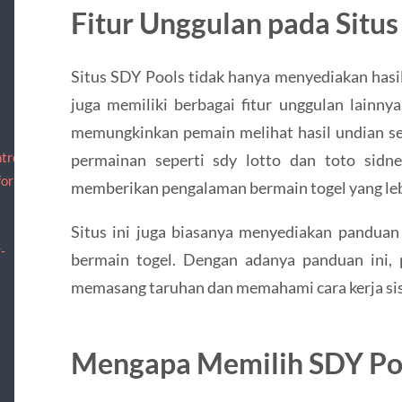
Fitur Unggulan pada Situ
Situs SDY Pools tidak hanya menyediakan hasil
juga memiliki berbagai fitur unggulan lainny
memungkinkan pemain melihat hasil undian sec
ntro
permainan seperti sdy lotto dan toto sidne
formation-
memberikan pengalaman bermain togel yang leb
Situs ini juga biasanya menyediakan panduan
-
bermain togel. Dengan adanya panduan ini, 
memasang taruhan dan memahami cara kerja sis
Mengapa Memilih SDY Po