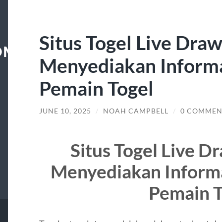
Situs Togel Live Dra
OM
Menyediakan Informa
Pemain Togel
JUNE 10, 2025
/
NOAH CAMPBELL
/
0 COMMEN
Situs Togel Live D
Menyediakan Informa
Pemain T