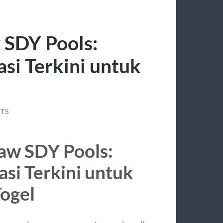
w SDY Pools:
si Terkini untuk
TS
raw SDY Pools:
si Terkini untuk
ogel