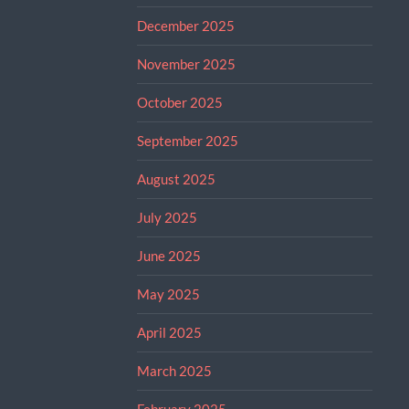
December 2025
November 2025
October 2025
September 2025
August 2025
July 2025
June 2025
May 2025
April 2025
March 2025
February 2025