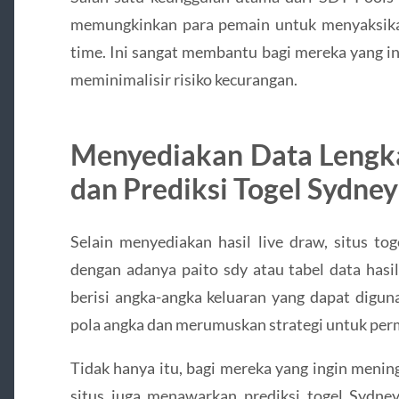
memungkinkan para pemain untuk menyaksikan 
time. Ini sangat membantu bagi mereka yang i
meminimalisir risiko kecurangan.
Menyediakan Data Lengka
dan Prediksi Togel Sydney
Selain menyediakan hasil live draw, situs to
dengan adanya paito sdy atau tabel data hasi
berisi angka-angka keluaran yang dapat digu
pola angka dan merumuskan strategi untuk per
Tidak hanya itu, bagi mereka yang ingin meni
situs juga menawarkan prediksi togel Sydney.