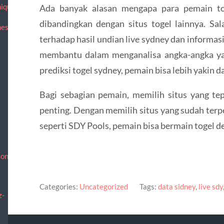
iques/
Ada banyak alasan mengapa para pemain to
dibandingkan dengan situs togel lainnya. Sa
es-
terhadap hasil undian live sydney dan informasi
membantu dalam menganalisa angka-angka yang
prediksi togel sydney, pemain bisa lebih yaki
Bagi sebagian pemain, memilih situs yang te
penting. Dengan memilih situs yang sudah terp
seperti SDY Pools, pemain bisa bermain togel de
ions/100-
Categories:
Uncategorized
Tags:
data sidney
,
live sdy
z-