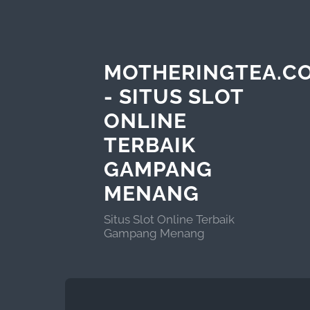
MOTHERINGTEA.C
- SITUS SLOT
ONLINE
TERBAIK
GAMPANG
MENANG
Situs Slot Online Terbaik
Gampang Menang