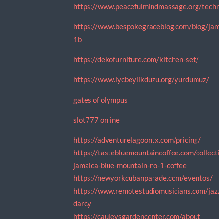
https://www.peacefulmindmassage.org/techn
https://www.bespokegraceblog.com/blog/jam
1b
https://dekofurniture.com/kitchen-set/
https://www.iycbeylikduzu.org/yurdumuz/
gates of olympus
slot777 online
https://adventurelagoontx.com/pricing/
https://tastebluemountaincoffee.com/collect
jamaica-blue-mountain-no-1-coffee
https://newyorkcubanparade.com/eventos/
https://www.remotestudiomusicians.com/jaz
darcy
https://cauleysgardencenter.com/about