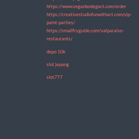
https://www.veganbodegact.com/order
https://creativestudiofunwithart.com/sip-
paint-parties/
https://smallfryguide.com/valparaiso-
restaurants/
depo 10k
slot jepang
slot777