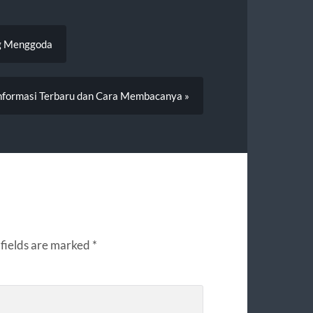
ng Menggoda
Informasi Terbaru dan Cara Membacanya »
fields are marked
*