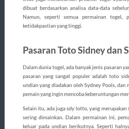
dibuat berdasarkan analisa data-data sebelu
Namun, seperti semua permainan togel, pr
ketidakpastian yang tinggi.
Pasaran Toto Sidney dan 
Dalam dunia togel, ada banyak jenis pasaran yan
pasaran yang sangat populer adalah toto sid
undian yang diadakan oleh Sydney Pools, dan m
pemain yang ingin mencoba keberuntungan mer
Selain itu, ada juga sdy lotto, yang merupakan
sering dimainkan. Dalam permainan ini, pe
keluar pada undian berikutnya. Seperti halny