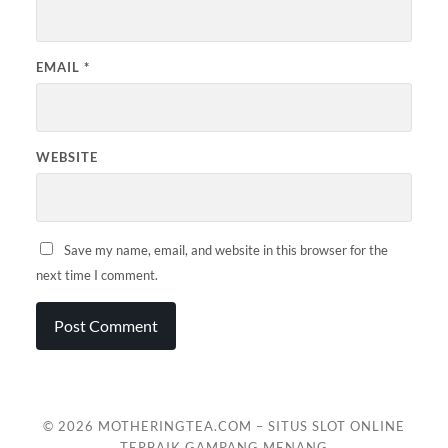
EMAIL
*
WEBSITE
Save my name, email, and website in this browser for the
next time I comment.
© 2026
MOTHERINGTEA.COM – SITUS SLOT ONLINE
TERBAIK GAMPANG MENANG