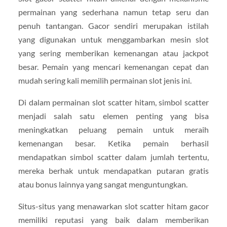
permainan yang sederhana namun tetap seru dan
penuh tantangan. Gacor sendiri merupakan istilah
yang digunakan untuk menggambarkan mesin slot
yang sering memberikan kemenangan atau jackpot
besar. Pemain yang mencari kemenangan cepat dan
mudah sering kali memilih permainan slot jenis ini.
Di dalam permainan slot scatter hitam, simbol scatter
menjadi salah satu elemen penting yang bisa
meningkatkan peluang pemain untuk meraih
kemenangan besar. Ketika pemain berhasil
mendapatkan simbol scatter dalam jumlah tertentu,
mereka berhak untuk mendapatkan putaran gratis
atau bonus lainnya yang sangat menguntungkan.
Situs-situs yang menawarkan slot scatter hitam gacor
memiliki reputasi yang baik dalam memberikan