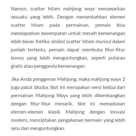
Namun, scatter hitam mahjong ways menawarkan
sesuatu yang lebih. Dengan menambahkan elemen
scatter hitam pada permainan, pemain bisa
mendapatkan kesempatan untuk meraih kemenangan
lebih besar. Ketika simbol scatter hitam muncul dalam
jumlah tertentu, pemain dapat membuka fitur-fitur
bonus yang lebih menguntungkan, seperti putaran
gratis atau pengganda kemenangan.
Jika Anda penggemar Mahjong, maka mahjong ways 2
juga patut dicoba. Slot ini merupakan versi kedua dari
permainan Mahjong Ways yang lebih dikembangkan
dengan fitur-fitur menarik. Slot ini memadukan
elemen-elemen klasik Mahjong dengan inovasi
modern, menciptakan pengalaman bermain yang lebih
seru dan menguntungkan.