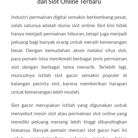
dan Slot Online Terbaru
Industri permainan digital semakin berkembang pesat,
salah satunya adalah dunia slot online. Slot kini tidak
hanya menjadi permainan hiburan, tetapi juga menjadi
peluang bagi banyak orang untuk meraih kemenangan
besar. Dengan kemudahan akses melalui situs slot,
para pemain bisa menikmati berbagai jenis permainan
slot dengan berbagai tema menarik. Terlebih lagi,
munculnya istilah slot gacor semakin populer di
kalangan pecinta slot, karena memberikan harapan
untuk kemenangan lebih mudah.
Slot gacor merupakan istilah yang digunakan untuk
menyebut mesin slot atau permainan slot online yang
memiliki peluang menang lebih tinggi dibandingkan
biasanya. Banyak pemain mencari slot gacor hari ini