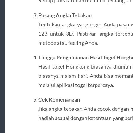
Setiap jenis taruhan memiliki peluang da
Pasang Angka Tebakan
Tentukan angka yang ingin Anda pasang
123 untuk 3D. Pastikan angka tersebu
metode atau feeling Anda.
Tunggu Pengumuman Hasil Togel Hongko
Hasil togel Hongkong biasanya diumumk
biasanya malam hari. Anda bisa memanta
melalui aplikasi togel terpercaya.
Cek Kemenangan
Jika angka tebakan Anda cocok dengan 
hadiah sesuai dengan ketentuan yang ber