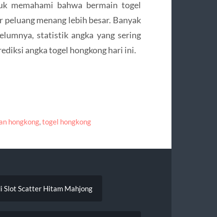
untuk memahami bahwa bermain togel
r peluang menang lebih besar. Banyak
lumnya, statistik angka yang sering
diksi angka togel hongkong hari ini.
an hongkong
,
togel hongkong
i Slot Scatter Hitam Mahjong