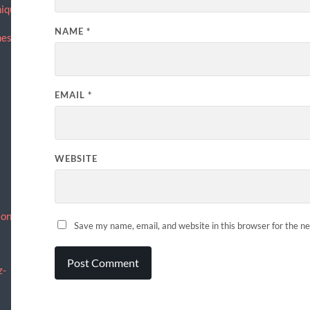
iques/
NAME
*
es-
EMAIL
*
WEBSITE
ions/100-
Save my name, email, and website in this browser for the n
z-