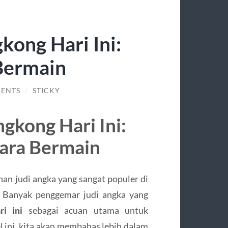
ong Hari Ini:
Bermain
ENTS
/
STICKY
gkong Hari Ini:
ara Bermain
nan judi angka yang sangat populer di
. Banyak penggemar judi angka yang
ri ini
sebagai acuan utama untuk
 ini, kita akan membahas lebih dalam