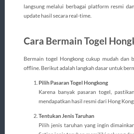
langsung melalui berbagai platform resmi da
update hasil secara real-time.
Cara Bermain Togel Hongk
Bermain togel Hongkong cukup mudah dan bi
offline. Berikut adalah langkah dasar untuk ber
Pilih Pasaran Togel Hongkong
Karena banyak pasaran togel, pastik
mendapatkan hasil resmi dari Hong Kong
Tentukan Jenis Taruhan
Pilih jenis taruhan yang ingin dimainka