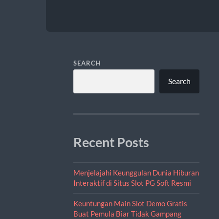
SEARCH
Search
Recent Posts
Menjelajahi Keunggulan Dunia Hiburan
Interaktif di Situs Slot PG Soft Resmi
Keuntungan Main Slot Demo Gratis
Buat Pemula Biar Tidak Gampang