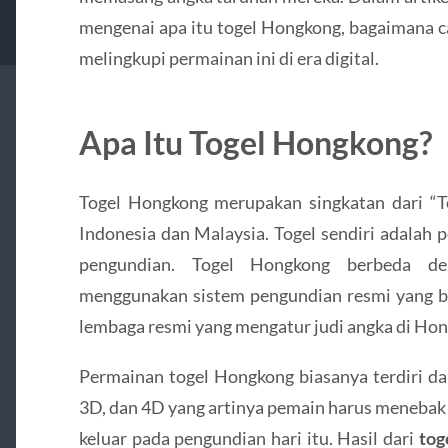
mengenai apa itu togel Hongkong, bagaimana c
melingkupi permainan ini di era digital.
Apa Itu Togel Hongkong?
Togel Hongkong merupakan singkatan dari “To
Indonesia dan Malaysia. Togel sendiri adalah
pengundian. Togel Hongkong berbeda den
menggunakan sistem pengundian resmi yang be
lembaga resmi yang mengatur judi angka di Hon
Permainan togel Hongkong biasanya terdiri dar
3D, dan 4D yang artinya pemain harus menebak 
keluar pada pengundian hari itu. Hasil dari
tog