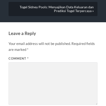
Togel Sidney Pools: Menyajikan Data Keluaran dan
Prediksi Togel Terpercaya »
Leave a Reply
Your email address will not be published.
Required fields
are marked
*
COMMENT
*