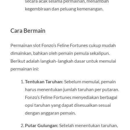
secara acak selama permainan, menambah
kegembiraan dan peluang kemenangan.
Cara Bermain
Permainan slot Fonzo’s Feline Fortunes cukup mudah
dimainkan, bahkan oleh pemain pemula sekalipun.
Berikut adalah langkah-langkah dasar untuk memulai
permainan ini:
Tentukan Taruhan:
Sebelum memulai, pemain
harus menentukan jumlah taruhan per putaran.
Fonzo’s Feline Fortunes menyediakan berbagai
opsi taruhan yang dapat disesuaikan sesuai
dengan anggaran pemain.
Putar Gulungan:
Setelah menentukan taruhan,