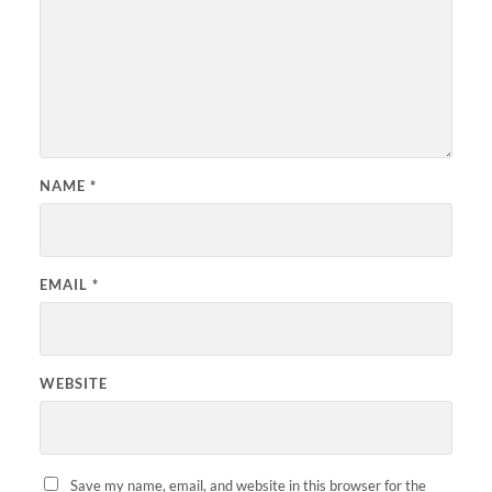
NAME
*
EMAIL
*
WEBSITE
Save my name, email, and website in this browser for the