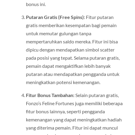
bonus ini.
Putaran Gratis (Free Spins):
Fitur putaran
gratis memberikan kesempatan bagi pemain
untuk memutar gulungan tanpa
mempertaruhkan saldo mereka. Fitur ini bisa
dipicu dengan mendapatkan simbol scatter
pada posisi yang tepat. Selama putaran gratis,
pemain dapat mengaktifkan lebih banyak
putaran atau mendapatkan pengganda untuk
meningkatkan potensi kemenangan.
Fitur Bonus Tambahan:
Selain putaran gratis,
Fonzo’s Feline Fortunes juga memiliki beberapa
fitur bonus lainnya, seperti pengganda
kemenangan yang dapat meningkatkan hadiah
yang diterima pemain. Fitur ini dapat muncul