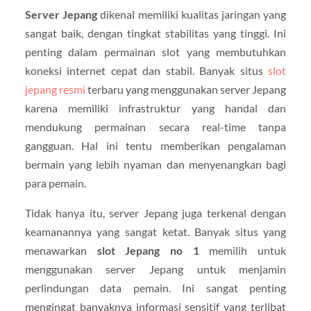
Server Jepang
dikenal memiliki kualitas jaringan yang
sangat baik, dengan tingkat stabilitas yang tinggi. Ini
penting dalam permainan slot yang membutuhkan
koneksi internet cepat dan stabil. Banyak situs
slot
jepang resmi
terbaru yang menggunakan server Jepang
karena memiliki infrastruktur yang handal dan
mendukung permainan secara real-time tanpa
gangguan. Hal ini tentu memberikan pengalaman
bermain yang lebih nyaman dan menyenangkan bagi
para pemain.
Tidak hanya itu, server Jepang juga terkenal dengan
keamanannya yang sangat ketat. Banyak situs yang
menawarkan
slot Jepang no 1
memilih untuk
menggunakan server Jepang untuk menjamin
perlindungan data pemain. Ini sangat penting
mengingat banyaknya informasi sensitif yang terlibat