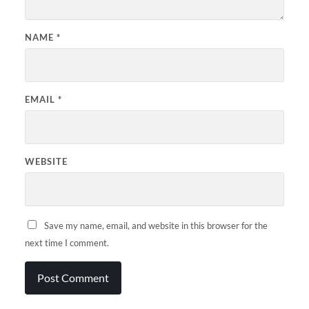
NAME
*
EMAIL
*
WEBSITE
Save my name, email, and website in this browser for the
next time I comment.