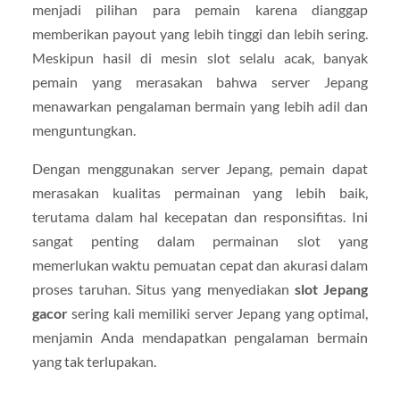
menjadi pilihan para pemain karena dianggap
memberikan payout yang lebih tinggi dan lebih sering.
Meskipun hasil di mesin slot selalu acak, banyak
pemain yang merasakan bahwa server Jepang
menawarkan pengalaman bermain yang lebih adil dan
menguntungkan.
Dengan menggunakan server Jepang, pemain dapat
merasakan kualitas permainan yang lebih baik,
terutama dalam hal kecepatan dan responsifitas. Ini
sangat penting dalam permainan slot yang
memerlukan waktu pemuatan cepat dan akurasi dalam
proses taruhan. Situs yang menyediakan
slot Jepang
gacor
sering kali memiliki server Jepang yang optimal,
menjamin Anda mendapatkan pengalaman bermain
yang tak terlupakan.