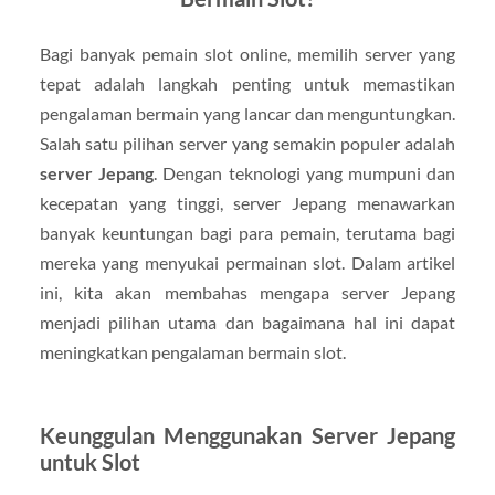
Bagi banyak pemain slot online, memilih server yang
tepat adalah langkah penting untuk memastikan
pengalaman bermain yang lancar dan menguntungkan.
Salah satu pilihan server yang semakin populer adalah
server Jepang
. Dengan teknologi yang mumpuni dan
kecepatan yang tinggi, server Jepang menawarkan
banyak keuntungan bagi para pemain, terutama bagi
mereka yang menyukai permainan slot. Dalam artikel
ini, kita akan membahas mengapa server Jepang
menjadi pilihan utama dan bagaimana hal ini dapat
meningkatkan pengalaman bermain slot.
Keunggulan Menggunakan Server Jepang
untuk Slot