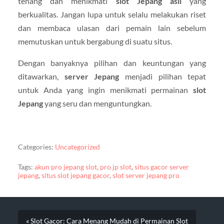
tenang dan menikmati
slot Jepang asli
yang
berkualitas. Jangan lupa untuk selalu melakukan riset
dan membaca ulasan dari pemain lain sebelum
memutuskan untuk bergabung di suatu situs.
Dengan banyaknya pilihan dan keuntungan yang
ditawarkan,
server Jepang
menjadi pilihan tepat
untuk Anda yang ingin menikmati permainan
slot
Jepang
yang seru dan menguntungkan.
Categories:
Uncategorized
Tags:
akun pro jepang slot
,
pro jp slot
,
situs gacor server
jepang
,
situs slot jepang gacor
,
slot server jepang pro
« Slot Gacor: Cara Menang Mudah di Permainan Slot