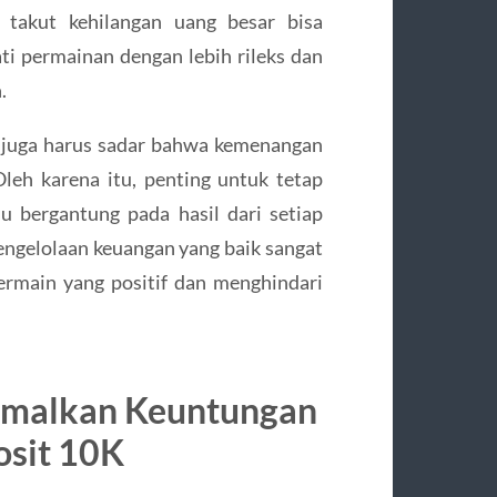
 takut kehilangan uang besar bisa
ti permainan dengan lebih rileks dan
.
 juga harus sadar bahwa kemenangan
leh karena itu, penting untuk tetap
u bergantung pada hasil dari setiap
engelolaan keuangan yang baik sangat
rmain yang positif dan menghindari
simalkan Keuntungan
osit 10K