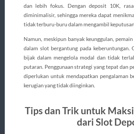
dan lebih fokus. Dengan deposit 10K, rasa
diminimalisir, sehingga mereka dapat menikma
tidak terburu-buru dalam mengambil keputusan
Namun, meskipun banyak keunggulan, pemain
dalam slot bergantung pada keberuntungan. O
bijak dalam mengelola modal dan tidak terlal
putaran. Penggunaan strategi yang tepat dan p
diperlukan untuk mendapatkan pengalaman be
kerugian yang tidak diinginkan.
Tips dan Trik untuk Mak
dari Slot Dep