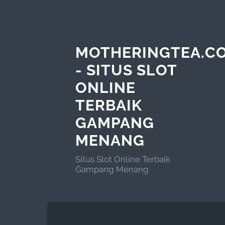
MOTHERINGTEA.C
- SITUS SLOT
ONLINE
TERBAIK
GAMPANG
MENANG
Situs Slot Online Terbaik
Gampang Menang