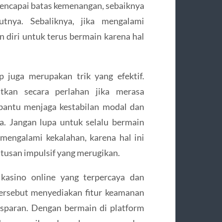
mencapai batas kemenangan, sebaiknya
tnya. Sebaliknya, jika mengalami
 diri untuk terus bermain karena hal
 juga merupakan trik yang efektif.
atkan secara perlahan jika merasa
bantu menjaga kestabilan modal dan
. Jangan lupa untuk selalu bermain
mengalami kekalahan, karena hal ini
usan impulsif yang merugikan.
 kasino online yang terpercaya dan
 tersebut menyediakan fitur keamanan
sparan. Dengan bermain di platform