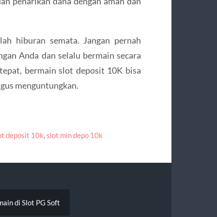
dan penarikan dana dengan aman dan
alah hiburan semata. Jangan pernah
gan Anda dan selalu bermain secara
epat, bermain slot deposit 10K bisa
igus menguntungkan.
ot deposit 10k
,
slot min depo 10k
ain di Slot PG Soft