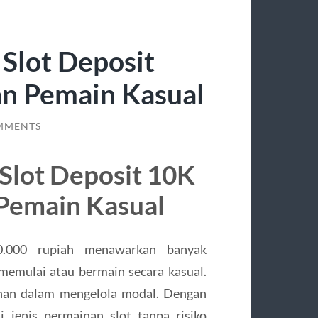
Slot Deposit
n Pemain Kasual
MMENTS
Slot Deposit 10K
Pemain Kasual
0.000 rupiah menawarkan banyak
memulai atau bermain secara kasual.
han dalam mengelola modal. Dengan
 jenis permainan slot tanpa risiko