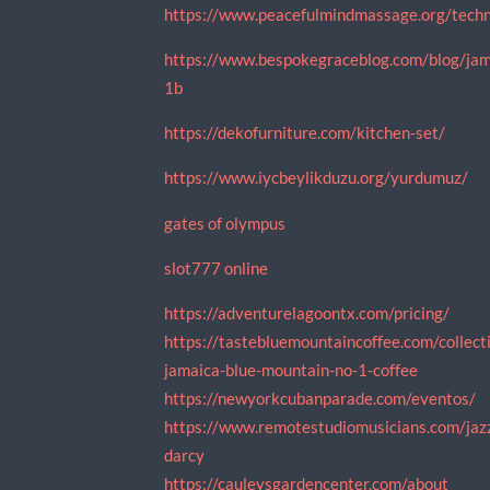
https://www.peacefulmindmassage.org/techn
https://www.bespokegraceblog.com/blog/jam
1b
https://dekofurniture.com/kitchen-set/
https://www.iycbeylikduzu.org/yurdumuz/
gates of olympus
slot777 online
https://adventurelagoontx.com/pricing/
https://tastebluemountaincoffee.com/collect
jamaica-blue-mountain-no-1-coffee
https://newyorkcubanparade.com/eventos/
https://www.remotestudiomusicians.com/jaz
darcy
https://cauleysgardencenter.com/about