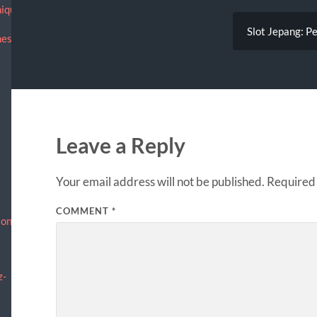
iques/
Slot Jepang: P
es-
Leave a Reply
Your email address will not be published.
Required 
COMMENT
*
ions/100-
z-