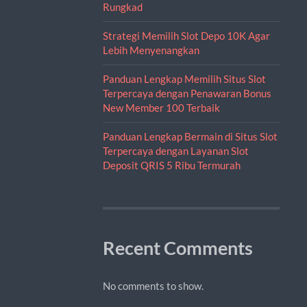
Rungkad
Strategi Memilih Slot Depo 10K Agar
Lebih Menyenangkan
Panduan Lengkap Memilih Situs Slot
Terpercaya dengan Penawaran Bonus
New Member 100 Terbaik
Panduan Lengkap Bermain di Situs Slot
Terpercaya dengan Layanan Slot
Deposit QRIS 5 Ribu Termurah
Recent Comments
No comments to show.