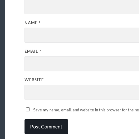
NAME
*
EMAIL
*
WEBSITE
Save my name, email, and website in this browser for the n