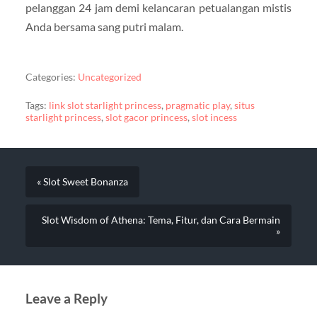
pelanggan 24 jam demi kelancaran petualangan mistis
Anda bersama sang putri malam.
Categories:
Uncategorized
Tags:
link slot starlight princess
,
pragmatic play
,
situs
starlight princess
,
slot gacor princess
,
slot incess
« Slot Sweet Bonanza
Slot Wisdom of Athena: Tema, Fitur, dan Cara Bermain
»
Leave a Reply