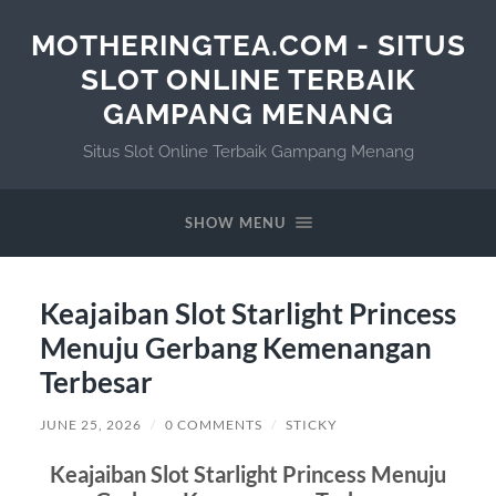
MOTHERINGTEA.COM - SITUS
SLOT ONLINE TERBAIK
GAMPANG MENANG
Situs Slot Online Terbaik Gampang Menang
SHOW MENU
Keajaiban Slot Starlight Princess
Menuju Gerbang Kemenangan
Terbesar
JUNE 25, 2026
/
0 COMMENTS
/
STICKY
Keajaiban Slot Starlight Princess Menuju