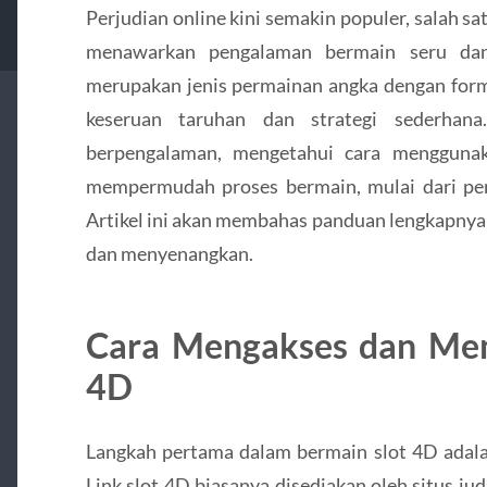
Perjudian online kini semakin populer, salah s
menawarkan pengalaman bermain seru dan
merupakan jenis permainan angka dengan for
keseruan taruhan dan strategi sederha
berpengalaman, mengetahui cara mengguna
mempermudah proses bermain, mulai dari pe
Artikel ini akan membahas panduan lengkapnya
dan menyenangkan.
Cara Mengakses dan Men
4D
Langkah pertama dalam bermain slot 4D adal
Link slot 4D biasanya disediakan oleh situs ju