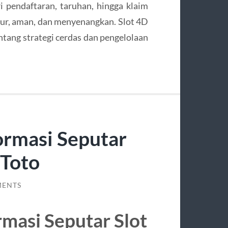
i pendaftaran, taruhan, hingga klaim
tur, aman, dan menyenangkan. Slot 4D
ntang strategi cerdas dan pengelolaan
ormasi Seputar
 Toto
MENTS
rmasi Seputar Slot