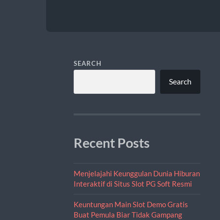
SEARCH
Search
Recent Posts
Menjelajahi Keunggulan Dunia Hiburan
Interaktif di Situs Slot PG Soft Resmi
Keuntungan Main Slot Demo Gratis
Buat Pemula Biar Tidak Gampang