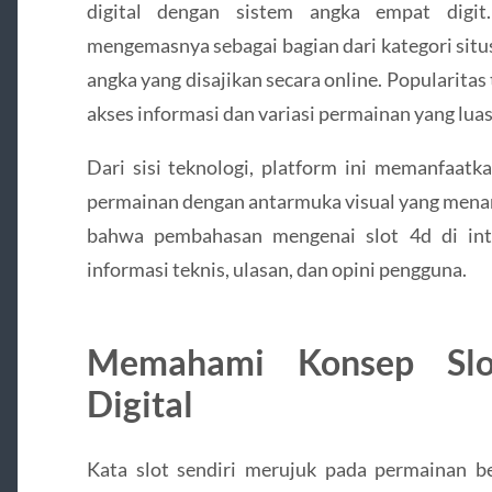
digital dengan sistem angka empat digit
mengemasnya sebagai bagian dari kategori situs
angka yang disajikan secara online. Popularita
akses informasi dan variasi permainan yang luas
Dari sisi teknologi, platform ini memanfaatk
permainan dengan antarmuka visual yang mena
bahwa pembahasan mengenai slot 4d di inte
informasi teknis, ulasan, dan opini pengguna.
Memahami Konsep Slo
Digital
Kata slot sendiri merujuk pada permainan b