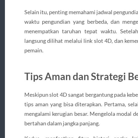
Selain itu, penting memahami jadwal pengundian
waktu pengundian yang berbeda, dan menge
menempatkan taruhan tepat waktu. Setelah
langsung dilihat melalui link slot 4D, dan ke
pemain.
Tips Aman dan Strategi B
Meskipun slot 4D sangat bergantung pada kebe
tips aman yang bisa diterapkan. Pertama, sela
mengalami kerugian besar. Mengelola modal de
bertahan dalam jangka panjang.