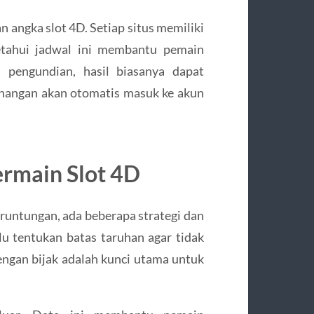
 angka slot 4D. Setiap situs memiliki
tahui jadwal ini membantu pemain
 pengundian, hasil biasanya dapat
menangan akan otomatis masuk ke akun
ermain Slot 4D
runtungan, ada beberapa strategi dan
lu tentukan batas taruhan agar tidak
ngan bijak adalah kunci utama untuk