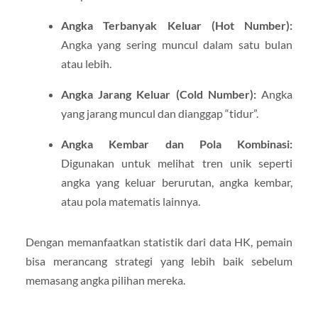
Angka Terbanyak Keluar (Hot Number):
Angka yang sering muncul dalam satu bulan
atau lebih.
Angka Jarang Keluar (Cold Number):
Angka
yang jarang muncul dan dianggap “tidur”.
Angka Kembar dan Pola Kombinasi:
Digunakan untuk melihat tren unik seperti
angka yang keluar berurutan, angka kembar,
atau pola matematis lainnya.
Dengan memanfaatkan statistik dari data HK, pemain
bisa merancang strategi yang lebih baik sebelum
memasang angka pilihan mereka.