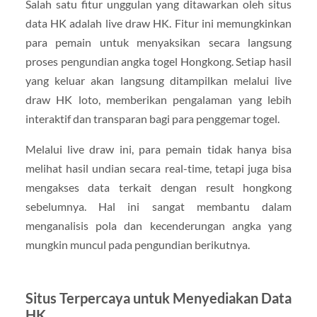
Salah satu fitur unggulan yang ditawarkan oleh situs
data HK adalah live draw HK. Fitur ini memungkinkan
para pemain untuk menyaksikan secara langsung
proses pengundian angka togel Hongkong. Setiap hasil
yang keluar akan langsung ditampilkan melalui live
draw HK loto, memberikan pengalaman yang lebih
interaktif dan transparan bagi para penggemar togel.
Melalui live draw ini, para pemain tidak hanya bisa
melihat hasil undian secara real-time, tetapi juga bisa
mengakses data terkait dengan result hongkong
sebelumnya. Hal ini sangat membantu dalam
menganalisis pola dan kecenderungan angka yang
mungkin muncul pada pengundian berikutnya.
Situs Terpercaya untuk Menyediakan Data
HK