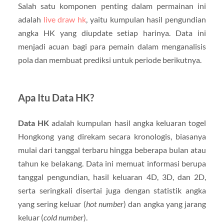
Salah satu komponen penting dalam permainan ini
adalah
live draw hk
, yaitu kumpulan hasil pengundian
angka HK yang diupdate setiap harinya. Data ini
menjadi acuan bagi para pemain dalam menganalisis
pola dan membuat prediksi untuk periode berikutnya.
Apa Itu Data HK?
Data HK
adalah kumpulan hasil angka keluaran togel
Hongkong yang direkam secara kronologis, biasanya
mulai dari tanggal terbaru hingga beberapa bulan atau
tahun ke belakang. Data ini memuat informasi berupa
tanggal pengundian, hasil keluaran 4D, 3D, dan 2D,
serta seringkali disertai juga dengan statistik angka
yang sering keluar (
hot number
) dan angka yang jarang
keluar (
cold number
).