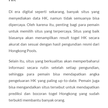
Di era digital seperti sekarang, banyak situs yang
menyediakan data HK, namun tidak semuanya bisa
dipercaya. Oleh karena itu, penting bagi para pemain
untuk memilih situs yang terpercaya. Situs yang baik
biasanya akan menampilkan result togel HK secara
akurat dan sesuai dengan hasil pengundian resmi dari
Hongkong Pools.
Selain itu, situs yang berkualitas akan memperbaharui
informasi secara rutin setelah setiap pengundian,
sehingga para pemain bisa mendapatkan angka
pengeluaran HK yang paling up-to-date. Pemain juga
bisa mengandalkan situs tersebut untuk mendapatkan
prediksi dan bocoran togel Hongkong yang sudah
terbukti membantu banyak orang.