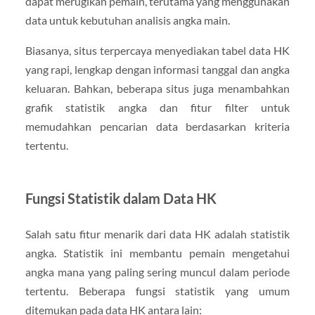
dapat merugikan pemain, terutama yang menggunakan
data untuk kebutuhan analisis angka main.
Biasanya, situs terpercaya menyediakan tabel data HK
yang rapi, lengkap dengan informasi tanggal dan angka
keluaran. Bahkan, beberapa situs juga menambahkan
grafik statistik angka dan fitur filter untuk
memudahkan pencarian data berdasarkan kriteria
tertentu.
Fungsi Statistik dalam Data HK
Salah satu fitur menarik dari data HK adalah statistik
angka. Statistik ini membantu pemain mengetahui
angka mana yang paling sering muncul dalam periode
tertentu. Beberapa fungsi statistik yang umum
ditemukan pada data HK antara lain: