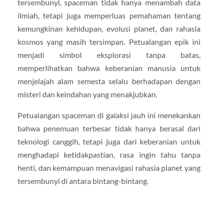
tersembunyi, spaceman tidak hanya menambah data
ilmiah, tetapi juga memperluas pemahaman tentang
kemungkinan kehidupan, evolusi planet, dan rahasia
kosmos yang masih tersimpan. Petualangan epik ini
menjadi simbol eksplorasi tanpa batas,
memperlihatkan bahwa keberanian manusia untuk
menjelajah alam semesta selalu berhadapan dengan
misteri dan keindahan yang menakjubkan.
Petualangan spaceman di galaksi jauh ini menekankan
bahwa penemuan terbesar tidak hanya berasal dari
teknologi canggih, tetapi juga dari keberanian untuk
menghadapi ketidakpastian, rasa ingin tahu tanpa
henti, dan kemampuan menavigasi rahasia planet yang
tersembunyi di antara bintang-bintang.