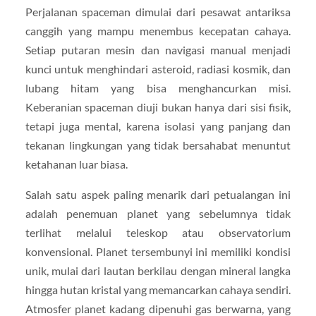
Perjalanan spaceman dimulai dari pesawat antariksa
canggih yang mampu menembus kecepatan cahaya.
Setiap putaran mesin dan navigasi manual menjadi
kunci untuk menghindari asteroid, radiasi kosmik, dan
lubang hitam yang bisa menghancurkan misi.
Keberanian spaceman diuji bukan hanya dari sisi fisik,
tetapi juga mental, karena isolasi yang panjang dan
tekanan lingkungan yang tidak bersahabat menuntut
ketahanan luar biasa.
Salah satu aspek paling menarik dari petualangan ini
adalah penemuan planet yang sebelumnya tidak
terlihat melalui teleskop atau observatorium
konvensional. Planet tersembunyi ini memiliki kondisi
unik, mulai dari lautan berkilau dengan mineral langka
hingga hutan kristal yang memancarkan cahaya sendiri.
Atmosfer planet kadang dipenuhi gas berwarna, yang