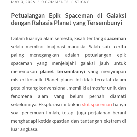
MAY 3, 2026
/
0 COMMENTS
/
STICKY
Petualangan Epik Spaceman di Galaksi
dengan Rahasia Planet yang Tersembunyi
Dalam luasnya alam semesta, kisah tentang
spaceman
selalu memikat imajinasi manusia. Salah satu cerita
paling menegangkan adalah petualangan epik
spaceman yang menjelajahi galaksi jauh untuk
menemukan
planet tersembunyi
yang menyimpan
misteri kosmik. Planet-planet ini tidak tercatat dalam
peta bintang konvensional, memiliki atmosfer unik, dan
fenomena alam yang belum pernah diamati
sebelumnya. Eksplorasi ini bukan
slot spaceman
hanya
soal penemuan ilmiah, tetapi juga perjalanan berani
menghadapi ketidakpastian dan tantangan ekstrem di
luar angkasa.