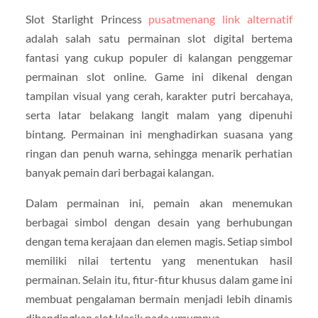
Slot Starlight Princess
pusatmenang link alternatif
adalah salah satu permainan slot digital bertema
fantasi yang cukup populer di kalangan penggemar
permainan slot online. Game ini dikenal dengan
tampilan visual yang cerah, karakter putri bercahaya,
serta latar belakang langit malam yang dipenuhi
bintang. Permainan ini menghadirkan suasana yang
ringan dan penuh warna, sehingga menarik perhatian
banyak pemain dari berbagai kalangan.
Dalam permainan ini, pemain akan menemukan
berbagai simbol dengan desain yang berhubungan
dengan tema kerajaan dan elemen magis. Setiap simbol
memiliki nilai tertentu yang menentukan hasil
permainan. Selain itu, fitur-fitur khusus dalam game ini
membuat pengalaman bermain menjadi lebih dinamis
dibandingkan slot klasik pada umumnya.