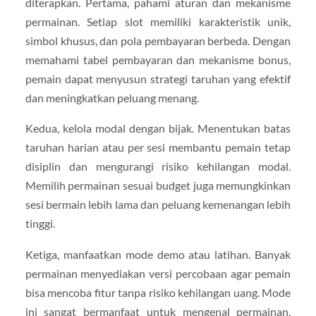
diterapkan. Pertama, pahami aturan dan mekanisme
permainan. Setiap slot memiliki karakteristik unik,
simbol khusus, dan pola pembayaran berbeda. Dengan
memahami tabel pembayaran dan mekanisme bonus,
pemain dapat menyusun strategi taruhan yang efektif
dan meningkatkan peluang menang.
Kedua, kelola modal dengan bijak. Menentukan batas
taruhan harian atau per sesi membantu pemain tetap
disiplin dan mengurangi risiko kehilangan modal.
Memilih permainan sesuai budget juga memungkinkan
sesi bermain lebih lama dan peluang kemenangan lebih
tinggi.
Ketiga, manfaatkan mode demo atau latihan. Banyak
permainan menyediakan versi percobaan agar pemain
bisa mencoba fitur tanpa risiko kehilangan uang. Mode
ini sangat bermanfaat untuk mengenal permainan,