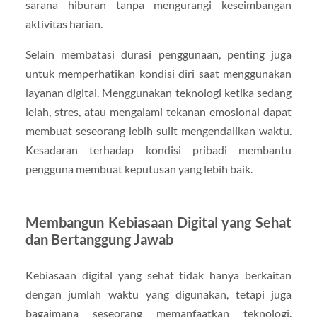
sarana hiburan tanpa mengurangi keseimbangan
aktivitas harian.
Selain membatasi durasi penggunaan, penting juga
untuk memperhatikan kondisi diri saat menggunakan
layanan digital. Menggunakan teknologi ketika sedang
lelah, stres, atau mengalami tekanan emosional dapat
membuat seseorang lebih sulit mengendalikan waktu.
Kesadaran terhadap kondisi pribadi membantu
pengguna membuat keputusan yang lebih baik.
Membangun Kebiasaan Digital yang Sehat
dan Bertanggung Jawab
Kebiasaan digital yang sehat tidak hanya berkaitan
dengan jumlah waktu yang digunakan, tetapi juga
bagaimana seseorang memanfaatkan teknologi.