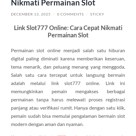
Nikmati Permainan Slot
DECEMBER 13, 2025
/
0 COMMENTS
/
STICKY
Link Slot777 Online: Cara Cepat Nikmati
Permainan Slot
Permainan slot online menjadi salah satu hiburan
digital paling diminati karena memberikan keseruan,
tema menarik, dan peluang menang yang menggoda.
Salah satu cara tercepat untuk langsung bermain
adalah melalui link slot777 online. Link ini
memungkinkan pemain mengakses berbagai
permainan tanpa harus melewati proses registrasi
panjang atau verifikasi rumit. Hanya dengan satu klik,
pemain sudah bisa memulai pengalaman bermain slot
modern dengan aman dan nyaman.