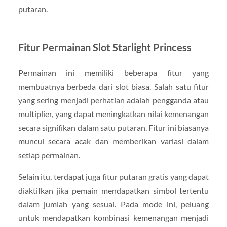
putaran.
Fitur Permainan Slot Starlight Princess
Permainan ini memiliki beberapa fitur yang
membuatnya berbeda dari slot biasa. Salah satu fitur
yang sering menjadi perhatian adalah pengganda atau
multiplier, yang dapat meningkatkan nilai kemenangan
secara signifikan dalam satu putaran. Fitur ini biasanya
muncul secara acak dan memberikan variasi dalam
setiap permainan.
Selain itu, terdapat juga fitur putaran gratis yang dapat
diaktifkan jika pemain mendapatkan simbol tertentu
dalam jumlah yang sesuai. Pada mode ini, peluang
untuk mendapatkan kombinasi kemenangan menjadi