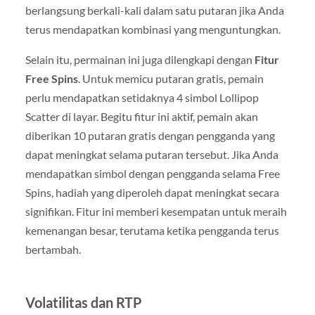
berlangsung berkali-kali dalam satu putaran jika Anda
terus mendapatkan kombinasi yang menguntungkan.
Selain itu, permainan ini juga dilengkapi dengan
Fitur
Free Spins
. Untuk memicu putaran gratis, pemain
perlu mendapatkan setidaknya 4 simbol Lollipop
Scatter di layar. Begitu fitur ini aktif, pemain akan
diberikan 10 putaran gratis dengan pengganda yang
dapat meningkat selama putaran tersebut. Jika Anda
mendapatkan simbol dengan pengganda selama Free
Spins, hadiah yang diperoleh dapat meningkat secara
signifikan. Fitur ini memberi kesempatan untuk meraih
kemenangan besar, terutama ketika pengganda terus
bertambah.
Volatilitas dan RTP