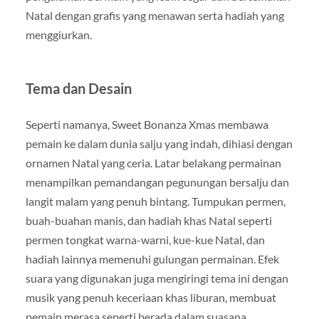
Natal dengan grafis yang menawan serta hadiah yang
menggiurkan.
Tema dan Desain
Seperti namanya, Sweet Bonanza Xmas membawa
pemain ke dalam dunia salju yang indah, dihiasi dengan
ornamen Natal yang ceria. Latar belakang permainan
menampilkan pemandangan pegunungan bersalju dan
langit malam yang penuh bintang. Tumpukan permen,
buah-buahan manis, dan hadiah khas Natal seperti
permen tongkat warna-warni, kue-kue Natal, dan
hadiah lainnya memenuhi gulungan permainan. Efek
suara yang digunakan juga mengiringi tema ini dengan
musik yang penuh keceriaan khas liburan, membuat
pemain merasa seperti berada dalam suasana