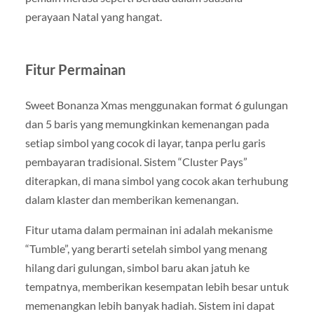
perayaan Natal yang hangat.
Fitur Permainan
Sweet Bonanza Xmas menggunakan format 6 gulungan
dan 5 baris yang memungkinkan kemenangan pada
setiap simbol yang cocok di layar, tanpa perlu garis
pembayaran tradisional. Sistem “Cluster Pays”
diterapkan, di mana simbol yang cocok akan terhubung
dalam klaster dan memberikan kemenangan.
Fitur utama dalam permainan ini adalah mekanisme
“Tumble”, yang berarti setelah simbol yang menang
hilang dari gulungan, simbol baru akan jatuh ke
tempatnya, memberikan kesempatan lebih besar untuk
memenangkan lebih banyak hadiah. Sistem ini dapat