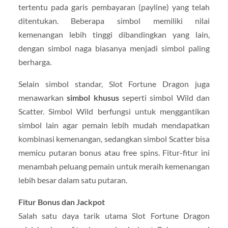
tertentu pada garis pembayaran (payline) yang telah
ditentukan. Beberapa simbol memiliki nilai
kemenangan lebih tinggi dibandingkan yang lain,
dengan simbol naga biasanya menjadi simbol paling
berharga.
Selain simbol standar, Slot Fortune Dragon juga
menawarkan
simbol khusus
seperti simbol Wild dan
Scatter. Simbol Wild berfungsi untuk menggantikan
simbol lain agar pemain lebih mudah mendapatkan
kombinasi kemenangan, sedangkan simbol Scatter bisa
memicu putaran bonus atau free spins. Fitur-fitur ini
menambah peluang pemain untuk meraih kemenangan
lebih besar dalam satu putaran.
Fitur Bonus dan Jackpot
Salah satu daya tarik utama Slot Fortune Dragon