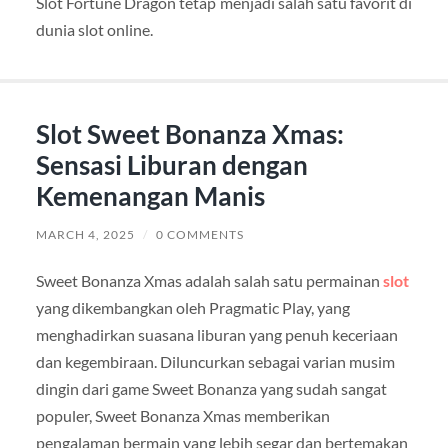
Slot Fortune Dragon tetap menjadi salah satu favorit di
dunia slot online.
Slot Sweet Bonanza Xmas:
Sensasi Liburan dengan
Kemenangan Manis
MARCH 4, 2025
/
0 COMMENTS
Sweet Bonanza Xmas adalah salah satu permainan
slot
yang dikembangkan oleh Pragmatic Play, yang
menghadirkan suasana liburan yang penuh keceriaan
dan kegembiraan. Diluncurkan sebagai varian musim
dingin dari game Sweet Bonanza yang sudah sangat
populer, Sweet Bonanza Xmas memberikan
pengalaman bermain yang lebih segar dan bertemakan