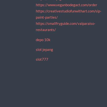
https://www.veganbodegact.com/order
https://creativestudiofunwithart.com/sip-
paint-parties/
https://smallfryguide.com/valparaiso-
restaurants/
depo 10k
slot jepang
slot777