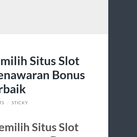
T
ilih Situs Slot
Penawaran Bonus
rbaik
TS
/
STICKY
ilih Situs Slot