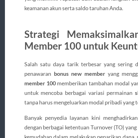
keamanan akun serta saldo taruhan Anda.
Strategi Memaksimalk
Member 100 untuk Keunt
Salah satu daya tarik terbesar yang sering 
penawaran
bonus new member
yang menggi
member 100
memberikan tambahan modal yang 
untuk mencoba berbagai variasi permainan
s
tanpa harus mengeluarkan modal pribadi yang te
Banyak penyedia layanan kini menghadirk
dengan berbagai ketentuan Turnover (TO) yang 
kemudahan dalam melakukan penarikan dana,