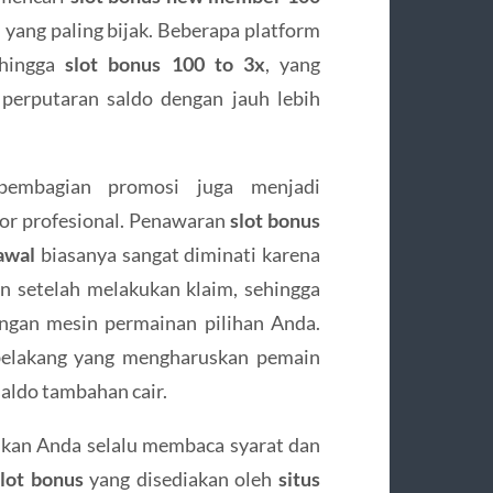
 yang paling bijak. Beberapa platform
hingga
slot bonus 100 to 3x
, yang
perputaran saldo dengan jauh lebih
pembagian promosi juga menjadi
tor profesional. Penawaran
slot bonus
awal
biasanya sangat diminati karena
 setelah melakukan klaim, sehingga
ngan mesin permainan pilihan Anda.
 belakang yang mengharuskan pemain
aldo tambahan cair.
kan Anda selalu membaca syarat dan
slot bonus
yang disediakan oleh
situs