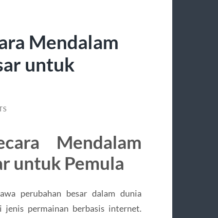
cara Mendalam
sar untuk
TS
ecara Mendalam
ar untuk Pemula
bawa perubahan besar dalam dunia
 jenis permainan berbasis internet.