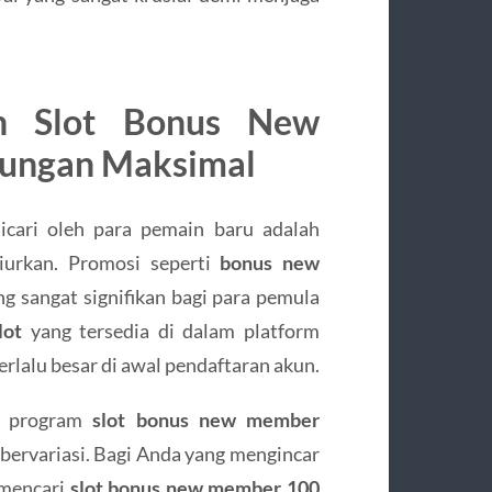
an Slot Bonus New
ungan Maksimal
dicari oleh para pemain baru adalah
urkan. Promosi seperti
bonus new
sangat signifikan bagi para pemula
lot
yang tersedia di dalam platform
rlalu besar di awal pendaftaran akun.
an program
slot bonus new member
bervariasi. Bagi Anda yang mengincar
 mencari
slot bonus new member 100