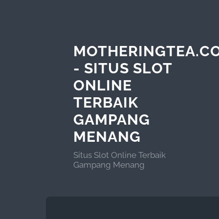
MOTHERINGTEA.C
- SITUS SLOT
ONLINE
TERBAIK
GAMPANG
MENANG
Situs Slot Online Terbaik
Gampang Menang