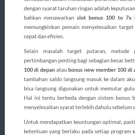
dengan syarat taruhan ringan adalah keputusan
bahkan menawarkan
slot bonus 100 to 7x
memungkinkan pemain menyelesaikan target 
cepat dan efisien.
Selain masalah target putaran, metode 
pertimbangan penting bagi sebagian besar bet
100 di depan
atau
bonus new member 100 di 
tambahan saldo langsung masuk ke dalam akun
bisa langsung digunakan untuk memutar gulu
Hal ini tentu berbeda dengan sistem bonus
menyelesaikan syarat terlebih dahulu sebelum s
Untuk mendapatkan keuntungan optimal, pasti
ketentuan yang berlaku pada setiap program