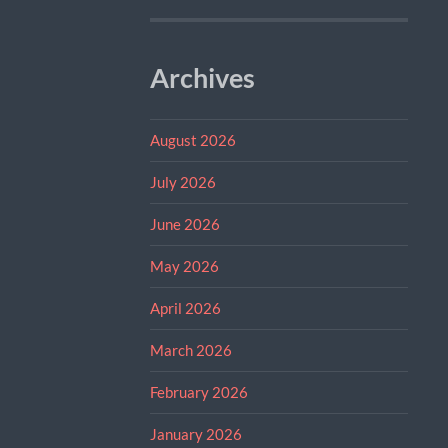
Archives
August 2026
July 2026
June 2026
May 2026
April 2026
March 2026
February 2026
January 2026