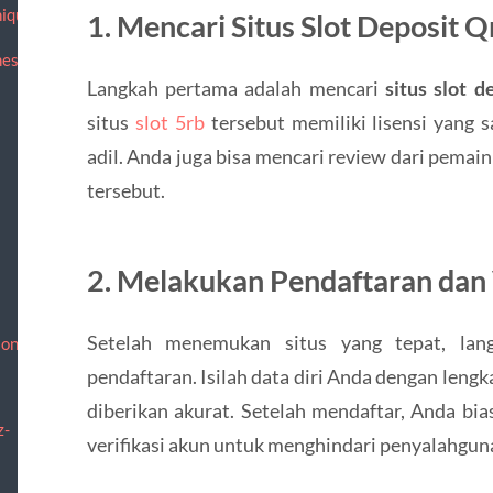
iques/
1. Mencari Situs Slot Deposit Q
es-
Langkah pertama adalah mencari
situs slot d
situs
slot 5rb
tersebut memiliki lisensi yang
adil. Anda juga bisa mencari review dari pemai
tersebut.
2. Melakukan Pendaftaran dan 
Setelah menemukan situs yang tepat, lan
ions/100-
pendaftaran. Isilah data diri Anda dengan leng
diberikan akurat. Setelah mendaftar, Anda bi
z-
verifikasi akun untuk menghindari penyalahgun