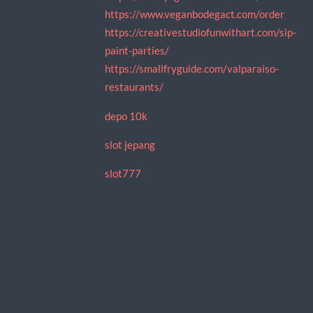
https://www.veganbodegact.com/order
https://creativestudiofunwithart.com/sip-
paint-parties/
https://smallfryguide.com/valparaiso-
restaurants/
depo 10k
slot jepang
slot777