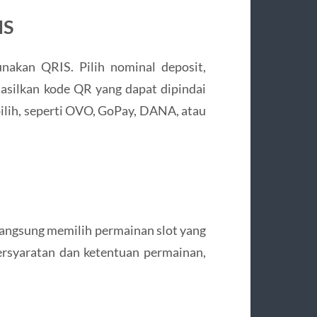
IS
nakan QRIS. Pilih nominal deposit,
asilkan kode QR yang dapat dipindai
lih, seperti OVO, GoPay, DANA, atau
 langsung memilih permainan slot yang
ersyaratan dan ketentuan permainan,