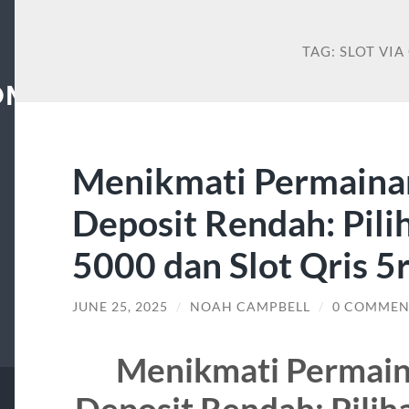
TAG:
SLOT VIA
OM
Menikmati Permainan
Deposit Rendah: Pili
5000 dan Slot Qris 5
JUNE 25, 2025
/
NOAH CAMPBELL
/
0 COMMEN
Menikmati Permain
Deposit Rendah: Pilih