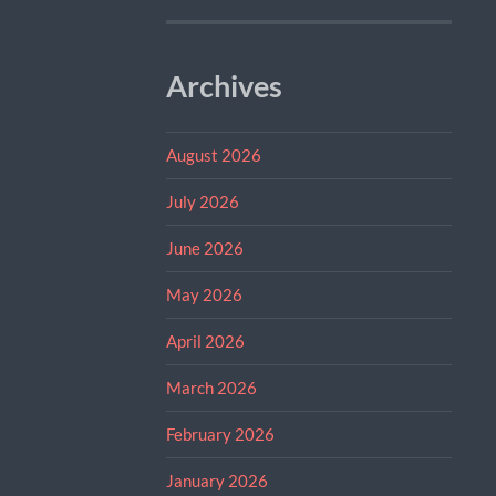
Archives
August 2026
July 2026
June 2026
May 2026
April 2026
March 2026
February 2026
January 2026