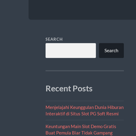
SEARCH
Search
Recent Posts
Menjelajahi Keunggulan Dunia Hiburan
Interaktif di Situs Slot PG Soft Resmi
Keuntungan Main Slot Demo Gratis
Buat Pemula Biar Tidak Gampang