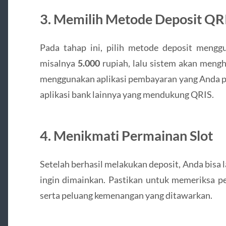
3. Memilih Metode Deposit QR
Pada tahap ini, pilih metode deposit menggu
misalnya
5.000
rupiah, lalu sistem akan mengh
menggunakan aplikasi pembayaran yang Anda pi
aplikasi bank lainnya yang mendukung QRIS.
4. Menikmati Permainan Slot
Setelah berhasil melakukan deposit, Anda bisa
ingin dimainkan. Pastikan untuk memeriksa p
serta peluang kemenangan yang ditawarkan.