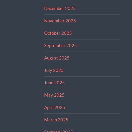
December 2025
November 2025
October 2025
September 2025
August 2025
July 2025
June 2025
May 2025
April 2025
March 2025
February 2025