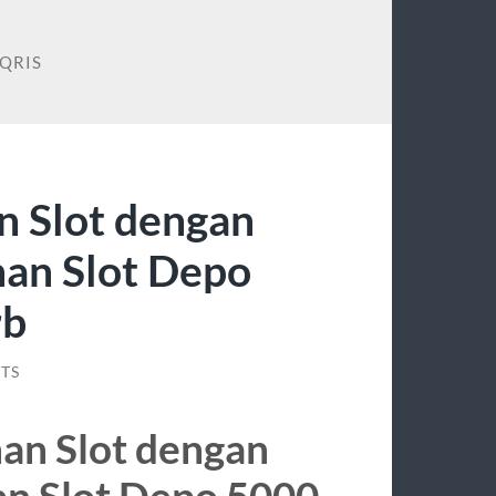
 QRIS
 Slot dengan
han Slot Depo
rb
TS
an Slot dengan
an Slot Depo 5000