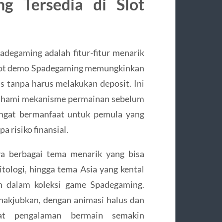
ng Tersedia di Slot
adegaming adalah fitur-fitur menarik
slot demo Spadegaming memungkinkan
 tanpa harus melakukan deposit. Ini
ahami mekanisme permainan sebelum
angat bermanfaat untuk pemula yang
a risiko finansial.
ya berbagai tema menarik yang bisa
itologi, hingga tema Asia yang kental
n dalam koleksi game Spadegaming.
akjubkan, dengan animasi halus dan
at pengalaman bermain semakin