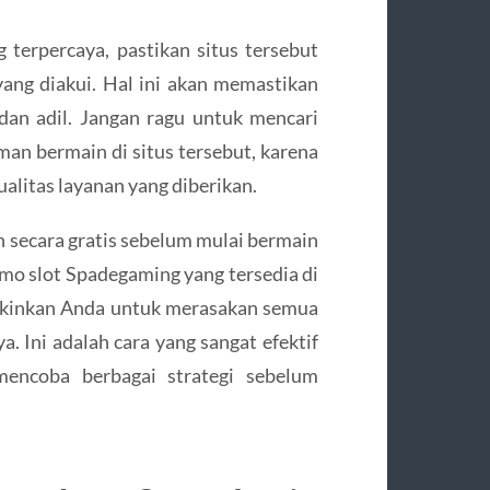
 terpercaya, pastikan situs tersebut
 yang diakui. Hal ini akan memastikan
an adil. Jangan ragu untuk mencari
man bermain di situs tersebut, karena
ualitas layanan yang diberikan.
 secara gratis sebelum mulai bermain
o slot Spadegaming yang tersedia di
gkinkan Anda untuk merasakan semua
. Ini adalah cara yang sangat efektif
encoba berbagai strategi sebelum