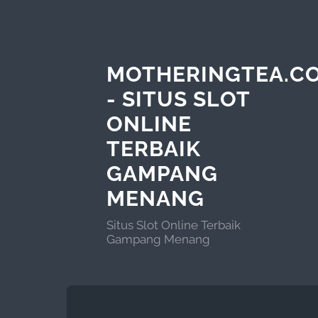
MOTHERINGTEA.C
- SITUS SLOT
ONLINE
TERBAIK
GAMPANG
MENANG
Situs Slot Online Terbaik
Gampang Menang