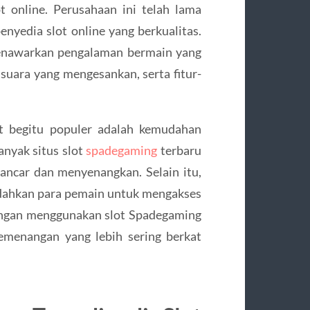
 online. Perusahaan ini telah lama
nyedia slot online yang berkualitas.
menawarkan pengalaman bermain yang
 suara yang mengesankan, serta fitur-
t begitu populer adalah kemudahan
anyak situs slot
spadegaming
terbaru
ncar dan menyenangkan. Selain itu,
dahkan para pemain untuk mengakses
Dengan menggunakan slot Spadegaming
emenangan yang lebih sering berkat