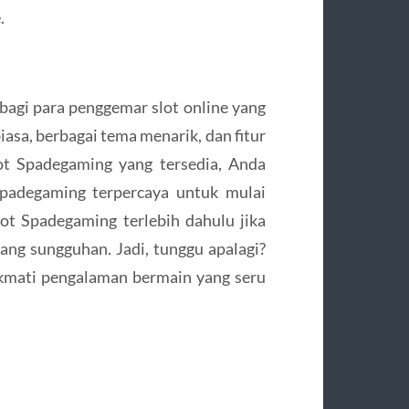
.
bagi para penggemar slot online yang
iasa, berbagai tema menarik, dan fitur
ot Spadegaming yang tersedia, Anda
padegaming terpercaya untuk mulai
t Spadegaming terlebih dahulu jika
ang sungguhan. Jadi, tunggu apalagi?
ikmati pengalaman bermain yang seru