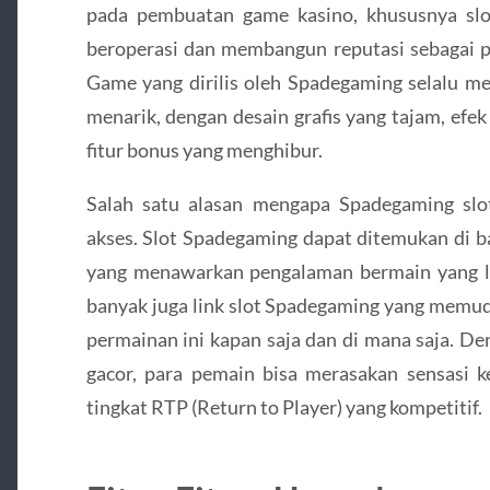
pada pembuatan game kasino, khususnya slot
beroperasi dan membangun reputasi sebagai pe
Game yang dirilis oleh Spadegaming selalu 
menarik, dengan desain grafis yang tajam, efek
fitur bonus yang menghibur.
Salah satu alasan mengapa Spadegaming slo
akses. Slot Spadegaming dapat ditemukan di b
yang menawarkan pengalaman bermain yang la
banyak juga link slot Spadegaming yang memu
permainan ini kapan saja dan di mana saja. 
gacor, para pemain bisa merasakan sensasi k
tingkat RTP (Return to Player) yang kompetitif.