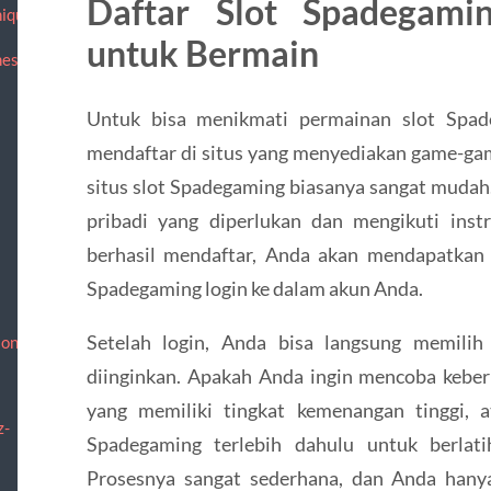
Daftar Slot Spadegami
iques/
untuk Bermain
es-
Untuk bisa menikmati permainan slot Spad
mendaftar di situs yang menyediakan game-gam
situs slot Spadegaming biasanya sangat muda
pribadi yang diperlukan dan mengikuti ins
berhasil mendaftar, Anda akan mendapatkan 
Spadegaming login ke dalam akun Anda.
Setelah login, Anda bisa langsung memili
ions/100-
diinginkan. Apakah Anda ingin mencoba keber
yang memiliki tingkat kemenangan tinggi, 
z-
Spadegaming terlebih dahulu untuk berlat
Prosesnya sangat sederhana, dan Anda hany