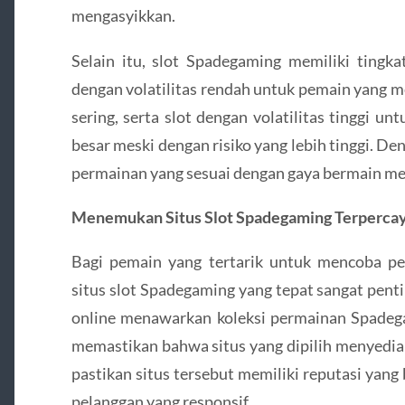
mengasyikkan.
Selain itu, slot Spadegaming memiliki tingka
dengan volatilitas rendah untuk pemain yang 
sering, serta slot dengan volatilitas tinggi 
besar meski dengan risiko yang lebih tinggi. De
permainan yang sesuai dengan gaya bermain me
Menemukan Situs Slot Spadegaming Terperca
Bagi pemain yang tertarik untuk mencoba p
situs slot Spadegaming yang tepat sangat pent
online menawarkan koleksi permainan Spadega
memastikan bahwa situs yang dipilih menyediaka
pastikan situs tersebut memiliki reputasi yan
pelanggan yang responsif.