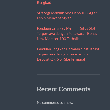
Rungkad
Strategi Memilih Slot Depo 10K Agar
Lebih Menyenangkan
Panduan Lengkap Memilih Situs Slot
Terpercaya dengan Penawaran Bonus
New Member 100 Terbaik
Panduan Lengkap Bermain di Situs Slot
Terpercaya dengan Layanan Slot
Deposit QRIS 5 Ribu Termurah
Recent Comments
No comments to show.