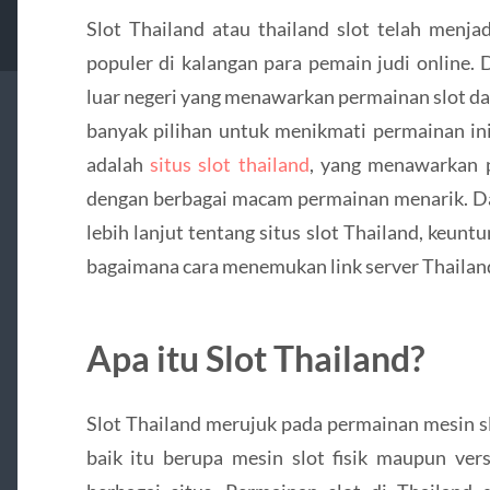
Slot Thailand atau thailand slot telah menja
populer di kalangan para pemain judi online.
luar negeri yang menawarkan permainan slot dar
banyak pilihan untuk menikmati permainan ini.
adalah
situs slot thailand
, yang menawarkan p
dengan berbagai macam permainan menarik. Da
lebih lanjut tentang situs slot Thailand, keuntu
bagaimana cara menemukan link server Thailand
Apa itu Slot Thailand?
Slot Thailand merujuk pada permainan mesin sl
baik itu berupa mesin slot fisik maupun vers