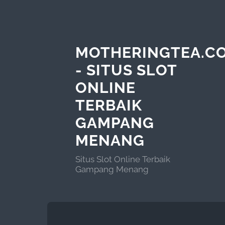
MOTHERINGTEA.C
- SITUS SLOT
ONLINE
TERBAIK
GAMPANG
MENANG
Situs Slot Online Terbaik
Gampang Menang