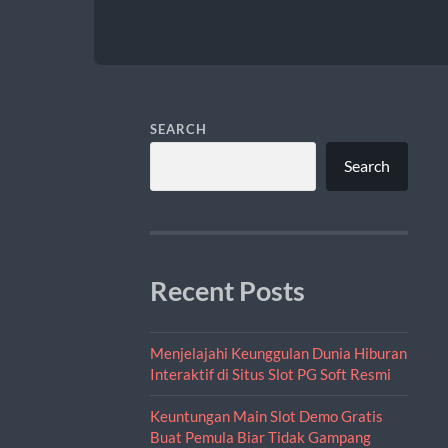
SEARCH
Search
Recent Posts
Menjelajahi Keunggulan Dunia Hiburan
Interaktif di Situs Slot PG Soft Resmi
Keuntungan Main Slot Demo Gratis
Buat Pemula Biar Tidak Gampang