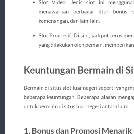
Slot Video: Jenis slot ini mengguna
menawarkan berbagai fitur bonus se
kemenangan, dan lain-lain.
Slot Progresif: Di sini, jackpot terus m
yang dilakukan oleh pemain, memberika
Keuntungan Bermain di Sit
Bermain di situs slot luar negeri seperti yang 
beberapa keuntungan. Beberapa alasan menga
untuk bermain di situs luar negeri antara lain:
1. Bonus dan Promosi Menarik