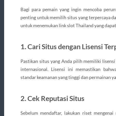
Bagi para pemain yang ingin mencoba peruntu
penting untuk memilih situs yang terpercaya d
untuk menemukan link slot Thailand yang dapat
1. Cari Situs dengan Lisensi Te
Pastikan situs yang Anda pilih memiliki lisens
internasional. Lisensi ini memastikan bahw
standar keamanan yang tinggi dan permainan yan
2. Cek Reputasi Situs
Sebelum mendaftar, lakukan riset mengenai r