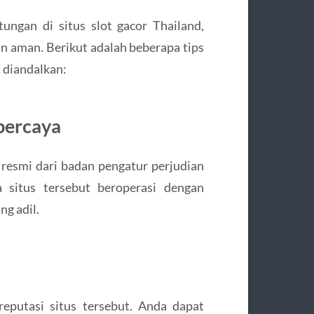
ngan di situs slot gacor Thailand,
an aman. Berikut adalah beberapa tips
 diandalkan:
rpercaya
i resmi dari badan pengatur perjudian
a situs tersebut beroperasi dengan
g adil.
eputasi situs tersebut. Anda dapat