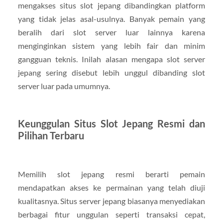
mengakses situs slot jepang dibandingkan platform
yang tidak jelas asal-usulnya. Banyak pemain yang
beralih dari slot server luar lainnya karena
menginginkan sistem yang lebih fair dan minim
gangguan teknis. Inilah alasan mengapa slot server
jepang sering disebut lebih unggul dibanding slot
server luar pada umumnya.
Keunggulan Situs Slot Jepang Resmi dan
Pilihan Terbaru
Memilih slot jepang resmi berarti pemain
mendapatkan akses ke permainan yang telah diuji
kualitasnya. Situs server jepang biasanya menyediakan
berbagai fitur unggulan seperti transaksi cepat,