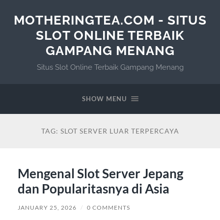
MOTHERINGTEA.COM - SITUS
SLOT ONLINE TERBAIK
GAMPANG MENANG
Situs Slot Online Terbaik Gampang Menang
SHOW MENU
TAG:
SLOT SERVER LUAR TERPERCAYA
Mengenal Slot Server Jepang
dan Popularitasnya di Asia
JANUARY 25, 2026
/
0 COMMENTS