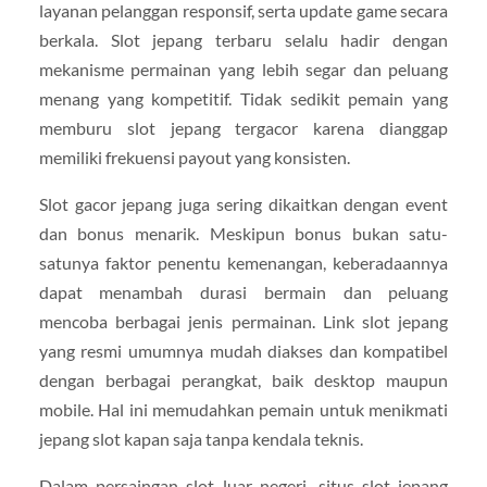
layanan pelanggan responsif, serta update game secara
berkala. Slot jepang terbaru selalu hadir dengan
mekanisme permainan yang lebih segar dan peluang
menang yang kompetitif. Tidak sedikit pemain yang
memburu slot jepang tergacor karena dianggap
memiliki frekuensi payout yang konsisten.
Slot gacor jepang juga sering dikaitkan dengan event
dan bonus menarik. Meskipun bonus bukan satu-
satunya faktor penentu kemenangan, keberadaannya
dapat menambah durasi bermain dan peluang
mencoba berbagai jenis permainan. Link slot jepang
yang resmi umumnya mudah diakses dan kompatibel
dengan berbagai perangkat, baik desktop maupun
mobile. Hal ini memudahkan pemain untuk menikmati
jepang slot kapan saja tanpa kendala teknis.
Dalam persaingan slot luar negeri, situs slot jepang