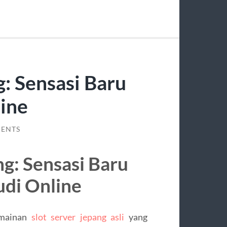
: Sensasi Baru
ine
ENTS
g: Sensasi Baru
udi Online
rmainan
slot server jepang asli
yang