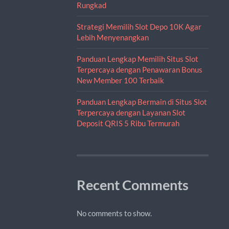
Rungkad
Strategi Memilih Slot Depo 10K Agar
Lebih Menyenangkan
Panduan Lengkap Memilih Situs Slot
Terpercaya dengan Penawaran Bonus
New Member 100 Terbaik
Panduan Lengkap Bermain di Situs Slot
Terpercaya dengan Layanan Slot
Deposit QRIS 5 Ribu Termurah
Recent Comments
No comments to show.