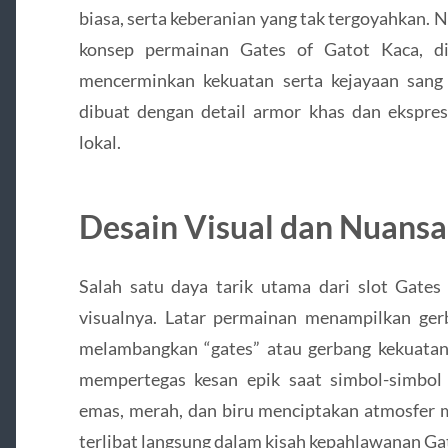
biasa, serta keberanian yang tak tergoyahkan. Ni
konsep permainan Gates of Gatot Kaca, d
mencerminkan kekuatan serta kejayaan sang
dibuat dengan detail armor khas dan ekspres
lokal.
Desain Visual dan Nuans
Salah satu daya tarik utama dari slot Gates
visualnya. Latar permainan menampilkan g
melambangkan “gates” atau gerbang kekuatan. 
mempertegas kesan epik saat simbol-simbol
emas, merah, dan biru menciptakan atmosfe
terlibat langsung dalam kisah kepahlawanan Ga