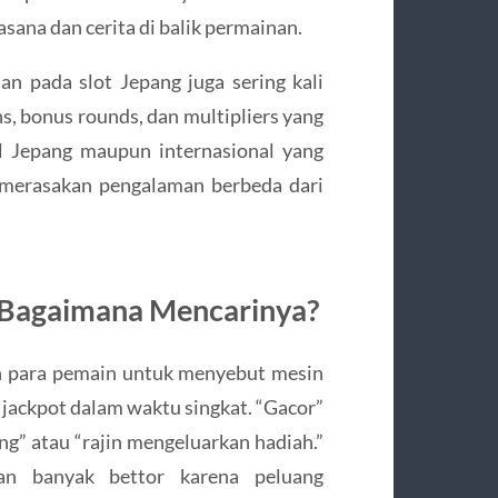
ana dan cerita di balik permainan.
an pada slot Jepang juga sering kali
ns, bonus rounds, dan multipliers yang
l Jepang maupun internasional yang
a merasakan pengalaman berbeda dari
n Bagaimana Mencarinya?
h para pemain untuk menyebut mesin
ackpot dalam waktu singkat. “Gacor”
ng” atau “rajin mengeluarkan hadiah.”
an banyak bettor karena peluang