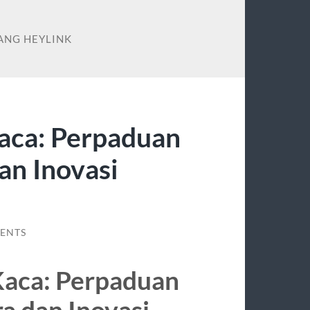
PANG HEYLINK
Kaca: Perpaduan
an Inovasi
ENTS
 Kaca: Perpaduan
a dan Inovasi