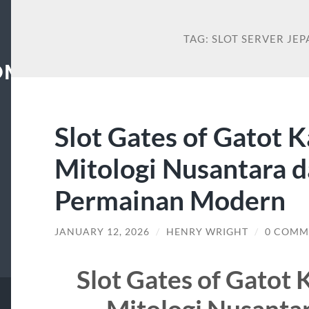
TAG:
SLOT SERVER JE
OM
Slot Gates of Gatot 
Mitologi Nusantara d
Permainan Modern
JANUARY 12, 2026
/
HENRY WRIGHT
/
0 COMM
Slot Gates of Gatot
Mitologi Nusantar