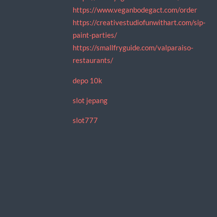
https://www.veganbodegact.com/order
https://creativestudiofunwithart.com/sip-
paint-parties/
https://smallfryguide.com/valparaiso-
restaurants/
depo 10k
slot jepang
slot777