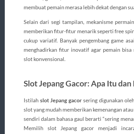
membuat pemain merasa lebih dekat dengan suas
Selain dari segi tampilan, mekanisme permain
memberikan fitur-fitur menarik seperti free spi
cukup variatif. Banyak pengembang game asa
menghadirkan fitur inovatif agar pemain bis
slot konvensional.
Slot Jepang Gacor: Apa Itu da
Istilah
slot Jepang gacor
sering digunakan ole
slot yang mudah memberikan kemenangan atau j
sendiri dalam bahasa gaul berarti “sering mena
Memilih slot Jepang gacor menjadi incar