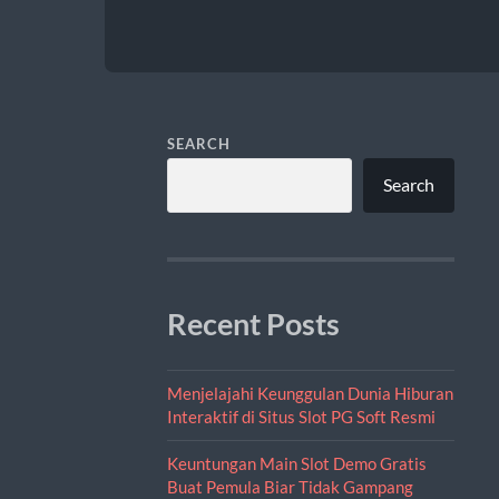
SEARCH
Search
Recent Posts
Menjelajahi Keunggulan Dunia Hiburan
Interaktif di Situs Slot PG Soft Resmi
Keuntungan Main Slot Demo Gratis
Buat Pemula Biar Tidak Gampang