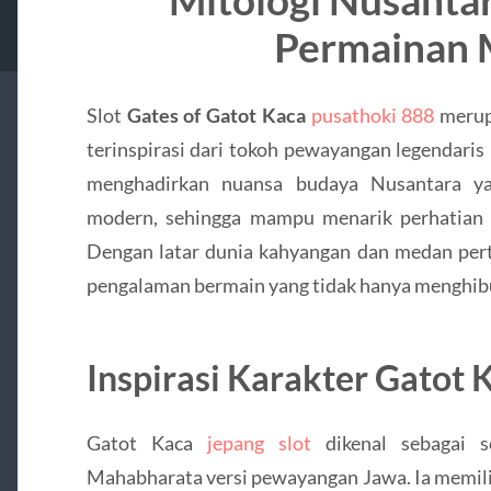
Permainan
Slot
Gates of Gatot Kaca
pusathoki 888
merupa
terinspirasi dari tokoh pewayangan legendaris
menghadirkan nuansa budaya Nusantara ya
modern, sehingga mampu menarik perhatian 
Dengan latar dunia kahyangan dan medan pert
pengalaman bermain yang tidak hanya menghibu
Inspirasi Karakter Gatot 
Gatot Kaca
jepang slot
dikenal sebagai s
Mahabharata versi pewayangan Jawa. Ia memili