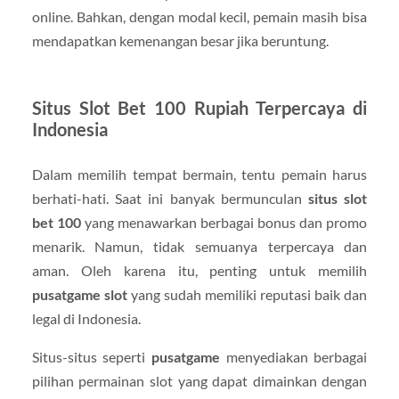
online. Bahkan, dengan modal kecil, pemain masih bisa
mendapatkan kemenangan besar jika beruntung.
Situs Slot Bet 100 Rupiah Terpercaya di
Indonesia
Dalam memilih tempat bermain, tentu pemain harus
berhati-hati. Saat ini banyak bermunculan
situs slot
bet 100
yang menawarkan berbagai bonus dan promo
menarik. Namun, tidak semuanya terpercaya dan
aman. Oleh karena itu, penting untuk memilih
pusatgame slot
yang sudah memiliki reputasi baik dan
legal di Indonesia.
Situs-situs seperti
pusatgame
menyediakan berbagai
pilihan permainan slot yang dapat dimainkan dengan