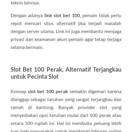
teknis lainnya.
Dengan adanya
link slot bet 100
, pemain tidak perlu
repot mencari situs alternatif jika terjadi masalah
dengan server utama. Link ini juga membantu menjaga
privasi dan keamanan akun pemain agar tetap terjaga
selama bermain.
Slot Bet 100 Perak, Alternatif Terjangkau
untuk Pecinta Slot
Konsep
slot bet 100 perak
semakin digemari karena
dianggap sebagai taruhan yang sangat terjangkau dan
ramah di kantong. Banyak provider slot yang
menyediakan opsi taruhan mulai dari 100 perak atau
setara 100 rupiah ini. Hal ini membuka peluang lebih
luas bagi masyarakat untuk menikmati hiburan online