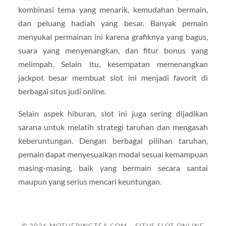
kombinasi tema yang menarik, kemudahan bermain,
dan peluang hadiah yang besar. Banyak pemain
menyukai permainan ini karena grafiknya yang bagus,
suara yang menyenangkan, dan fitur bonus yang
melimpah. Selain itu, kesempatan memenangkan
jackpot besar membuat slot ini menjadi favorit di
berbagai situs judi online.
Selain aspek hiburan, slot ini juga sering dijadikan
sarana untuk melatih strategi taruhan dan mengasah
keberuntungan. Dengan berbagai pilihan taruhan,
pemain dapat menyesuaikan modal sesuai kemampuan
masing-masing, baik yang bermain secara santai
maupun yang serius mencari keuntungan.