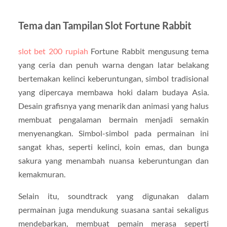
Tema dan Tampilan Slot Fortune Rabbit
slot bet 200 rupiah
Fortune Rabbit mengusung tema
yang ceria dan penuh warna dengan latar belakang
bertemakan kelinci keberuntungan, simbol tradisional
yang dipercaya membawa hoki dalam budaya Asia.
Desain grafisnya yang menarik dan animasi yang halus
membuat pengalaman bermain menjadi semakin
menyenangkan. Simbol-simbol pada permainan ini
sangat khas, seperti kelinci, koin emas, dan bunga
sakura yang menambah nuansa keberuntungan dan
kemakmuran.
Selain itu, soundtrack yang digunakan dalam
permainan juga mendukung suasana santai sekaligus
mendebarkan, membuat pemain merasa seperti