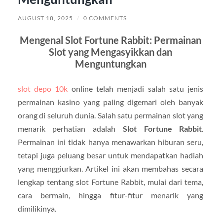
AUGUST 18, 2025
/
0 COMMENTS
Mengenal Slot Fortune Rabbit: Permainan
Slot yang Mengasyikkan dan
Menguntungkan
slot depo 10k
online telah menjadi salah satu jenis
permainan kasino yang paling digemari oleh banyak
orang di seluruh dunia. Salah satu permainan slot yang
menarik perhatian adalah
Slot Fortune Rabbit
.
Permainan ini tidak hanya menawarkan hiburan seru,
tetapi juga peluang besar untuk mendapatkan hadiah
yang menggiurkan. Artikel ini akan membahas secara
lengkap tentang slot Fortune Rabbit, mulai dari tema,
cara bermain, hingga fitur-fitur menarik yang
dimilikinya.