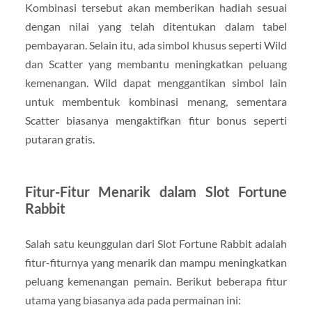
Kombinasi tersebut akan memberikan hadiah sesuai
dengan nilai yang telah ditentukan dalam tabel
pembayaran. Selain itu, ada simbol khusus seperti Wild
dan Scatter yang membantu meningkatkan peluang
kemenangan. Wild dapat menggantikan simbol lain
untuk membentuk kombinasi menang, sementara
Scatter biasanya mengaktifkan fitur bonus seperti
putaran gratis.
Fitur-Fitur Menarik dalam Slot Fortune
Rabbit
Salah satu keunggulan dari Slot Fortune Rabbit adalah
fitur-fiturnya yang menarik dan mampu meningkatkan
peluang kemenangan pemain. Berikut beberapa fitur
utama yang biasanya ada pada permainan ini: