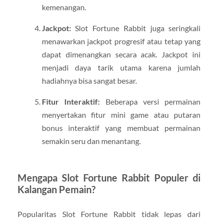
kemenangan.
Jackpot:
Slot Fortune Rabbit juga seringkali
menawarkan jackpot progresif atau tetap yang
dapat dimenangkan secara acak. Jackpot ini
menjadi daya tarik utama karena jumlah
hadiahnya bisa sangat besar.
Fitur Interaktif:
Beberapa versi permainan
menyertakan fitur mini game atau putaran
bonus interaktif yang membuat permainan
semakin seru dan menantang.
Mengapa Slot Fortune Rabbit Populer di
Kalangan Pemain?
Popularitas Slot Fortune Rabbit tidak lepas dari