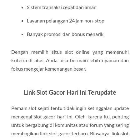
Sistem transaksi cepat dan aman
Layanan pelanggan 24 jam non-stop
Banyak promosi dan bonus menarik
Dengan memilih situs slot online yang memenuhi
kriteria di atas, Anda bisa bermain lebih nyaman dan
fokus mengejar kemenangan besar.
Link Slot Gacor Hari Ini Terupdate
Pemain slot sejati tentu tidak ingin ketinggalan update
mengenai slot gacor hari ini. Oleh karena itu, penting
untuk bergabung di komunitas atau forum yang sering
membagikan link slot gacor terbaru. Biasanya, link slot