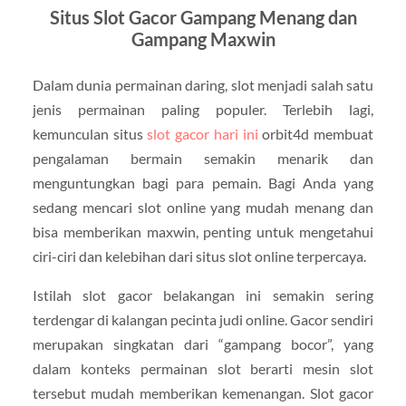
Situs Slot Gacor Gampang Menang dan
Gampang Maxwin
Dalam dunia permainan daring, slot menjadi salah satu
jenis permainan paling populer. Terlebih lagi,
kemunculan situs
slot gacor hari ini
orbit4d membuat
pengalaman bermain semakin menarik dan
menguntungkan bagi para pemain. Bagi Anda yang
sedang mencari slot online yang mudah menang dan
bisa memberikan maxwin, penting untuk mengetahui
ciri-ciri dan kelebihan dari situs slot online terpercaya.
Istilah slot gacor belakangan ini semakin sering
terdengar di kalangan pecinta judi online. Gacor sendiri
merupakan singkatan dari “gampang bocor”, yang
dalam konteks permainan slot berarti mesin slot
tersebut mudah memberikan kemenangan. Slot gacor