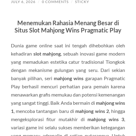
JULY 6, 2026
/
0 COMMENTS
/
STICKY
Menemukan Rahasia Menang Besar di
Situs Slot Mahjong Wins Pragmatic Play
Dunia game online saat ini tengah dihebohkan oleh
kehadiran
slot mahjong
, sebuah inovasi game modern
yang memadukan estetika catur tradisional Tiongkok
dengan mekanisme gulungan yang seru. Dari sekian
banyak pilihan, seri
mahjong wins
garapan Pragmatic
Play berhasil mencuri perhatian para pemain karena
menawarkan grafis memukau dan potensi kemenangan
yang sangat tinggi. Baik Anda bermain di
mahjong wins
1
, mencoba tantangan baru di
mahjong wins 2
, hingga
mengeksplorasi fitur mutakhir di
mahjong wins 3
,
variasi game ini selalu sukses memberikan ketegangan
yang memacu adrenalin di setiap putarannya. Untuk