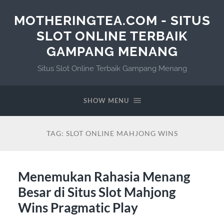
MOTHERINGTEA.COM - SITUS
SLOT ONLINE TERBAIK
GAMPANG MENANG
Situs Slot Online Terbaik Gampang Menang
SHOW MENU
TAG:
SLOT ONLINE MAHJONG WINS
Menemukan Rahasia Menang
Besar di Situs Slot Mahjong
Wins Pragmatic Play