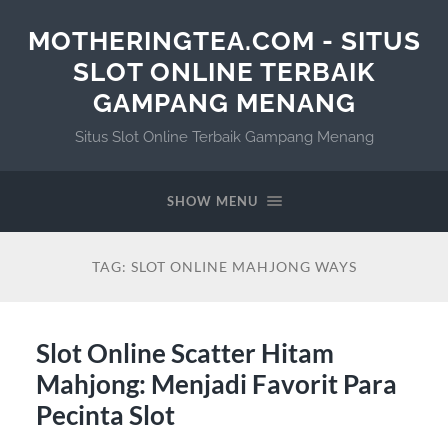
MOTHERINGTEA.COM - SITUS
SLOT ONLINE TERBAIK
GAMPANG MENANG
Situs Slot Online Terbaik Gampang Menang
SHOW MENU
TAG:
SLOT ONLINE MAHJONG WAYS
Slot Online Scatter Hitam
Mahjong: Menjadi Favorit Para
Pecinta Slot