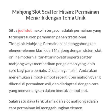
Mahjong Slot Scatter Hitam: Permainan
Menarik dengan Tema Unik
Situs
judi slot
maxwin tergacor
adalah permainan yang
terinspirasi oleh permainan papan tradisional
Tiongkok, Mahjong. Permainan ini menggabungkan
elemen-elemen klasik dari Mahjong dengan sistem slot
online modern. Fitur-fitur inovatif seperti scatter
mahjong ways memberikan pengalaman yang lebih
seru bagi para pemain. Di dalam game ini, Anda akan
menemukan simbol-simbol seperti ubin mahjong yang
dikenal di permainan asli, dan diadaptasi dengan cara
yang menyenangkan dalam bentuk simbol slot.
Salah satu daya tarik utama dari slot mahjong adalah
cara permainan ini menggabungkan elemen