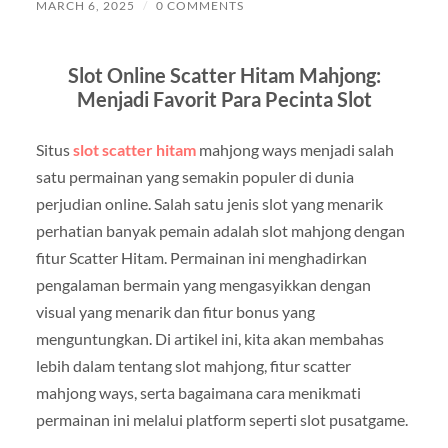
MARCH 6, 2025
/
0 COMMENTS
Slot Online Scatter Hitam Mahjong:
Menjadi Favorit Para Pecinta Slot
Situs
slot scatter hitam
mahjong ways
menjadi salah
satu permainan yang semakin populer di dunia
perjudian online. Salah satu jenis slot yang menarik
perhatian banyak pemain adalah slot mahjong dengan
fitur Scatter Hitam. Permainan ini menghadirkan
pengalaman bermain yang mengasyikkan dengan
visual yang menarik dan fitur bonus yang
menguntungkan. Di artikel ini, kita akan membahas
lebih dalam tentang slot mahjong, fitur scatter
mahjong ways, serta bagaimana cara menikmati
permainan ini melalui platform seperti slot pusatgame.