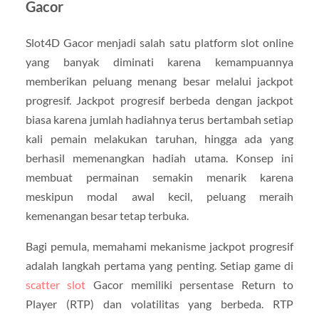
Gacor
Slot4D Gacor menjadi salah satu platform slot online
yang banyak diminati karena kemampuannya
memberikan peluang menang besar melalui jackpot
progresif. Jackpot progresif berbeda dengan jackpot
biasa karena jumlah hadiahnya terus bertambah setiap
kali pemain melakukan taruhan, hingga ada yang
berhasil memenangkan hadiah utama. Konsep ini
membuat permainan semakin menarik karena
meskipun modal awal kecil, peluang meraih
kemenangan besar tetap terbuka.
Bagi pemula, memahami mekanisme jackpot progresif
adalah langkah pertama yang penting. Setiap game di
scatter slot
Gacor memiliki persentase Return to
Player (RTP) dan volatilitas yang berbeda. RTP