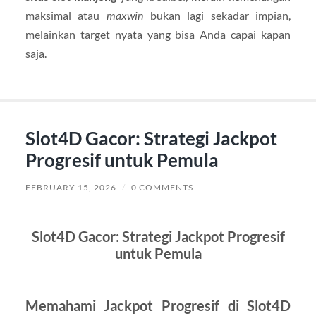
maksimal atau
maxwin
bukan lagi sekadar impian,
melainkan target nyata yang bisa Anda capai kapan
saja.
Slot4D Gacor: Strategi Jackpot
Progresif untuk Pemula
FEBRUARY 15, 2026
/
0 COMMENTS
Slot4D Gacor: Strategi Jackpot Progresif
untuk Pemula
Memahami Jackpot Progresif di Slot4D