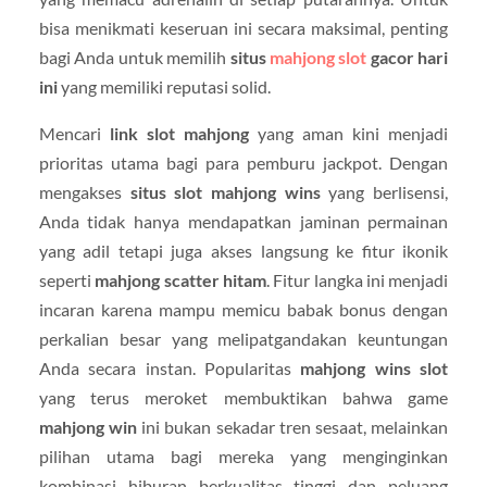
bisa menikmati keseruan ini secara maksimal, penting
bagi Anda untuk memilih
situs
mahjong slot
gacor hari
ini
yang memiliki reputasi solid.
Mencari
link slot mahjong
yang aman kini menjadi
prioritas utama bagi para pemburu jackpot. Dengan
mengakses
situs slot mahjong wins
yang berlisensi,
Anda tidak hanya mendapatkan jaminan permainan
yang adil tetapi juga akses langsung ke fitur ikonik
seperti
mahjong scatter hitam
. Fitur langka ini menjadi
incaran karena mampu memicu babak bonus dengan
perkalian besar yang melipatgandakan keuntungan
Anda secara instan. Popularitas
mahjong wins slot
yang terus meroket membuktikan bahwa game
mahjong win
ini bukan sekadar tren sesaat, melainkan
pilihan utama bagi mereka yang menginginkan
kombinasi hiburan berkualitas tinggi dan peluang