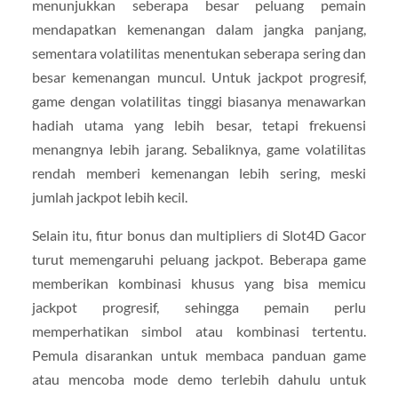
menunjukkan seberapa besar peluang pemain
mendapatkan kemenangan dalam jangka panjang,
sementara volatilitas menentukan seberapa sering dan
besar kemenangan muncul. Untuk jackpot progresif,
game dengan volatilitas tinggi biasanya menawarkan
hadiah utama yang lebih besar, tetapi frekuensi
menangnya lebih jarang. Sebaliknya, game volatilitas
rendah memberi kemenangan lebih sering, meski
jumlah jackpot lebih kecil.
Selain itu, fitur bonus dan multipliers di Slot4D Gacor
turut memengaruhi peluang jackpot. Beberapa game
memberikan kombinasi khusus yang bisa memicu
jackpot progresif, sehingga pemain perlu
memperhatikan simbol atau kombinasi tertentu.
Pemula disarankan untuk membaca panduan game
atau mencoba mode demo terlebih dahulu untuk