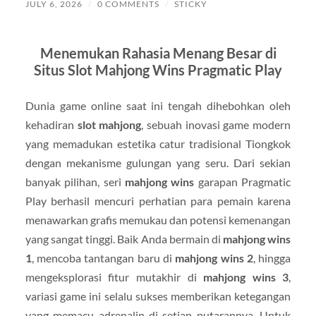
JULY 6, 2026
/
0 COMMENTS
/
STICKY
Menemukan Rahasia Menang Besar di
Situs Slot Mahjong Wins Pragmatic Play
Dunia game online saat ini tengah dihebohkan oleh
kehadiran
slot mahjong
, sebuah inovasi game modern
yang memadukan estetika catur tradisional Tiongkok
dengan mekanisme gulungan yang seru. Dari sekian
banyak pilihan, seri
mahjong wins
garapan Pragmatic
Play berhasil mencuri perhatian para pemain karena
menawarkan grafis memukau dan potensi kemenangan
yang sangat tinggi. Baik Anda bermain di
mahjong wins
1
, mencoba tantangan baru di
mahjong wins 2
, hingga
mengeksplorasi fitur mutakhir di
mahjong wins 3
,
variasi game ini selalu sukses memberikan ketegangan
yang memacu adrenalin di setiap putarannya. Untuk