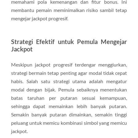
memahami pola kemenangan dan fitur bonus. Ini
membantu pemain meminimalkan risiko sambil tetap
mengejar jackpot progresif.
Strategi Efektif untuk Pemula Mengejar
Jackpot
Meskipun jackpot progresif terdengar menggiurkan,
strategi bermain tetap penting agar modal tidak cepat
habis. Salah satu strategi utama adalah mengatur
modal dengan bijak. Pemula sebaiknya menentukan
batas taruhan per putaran sesuai kemampuan,
sehingga dapat memainkan lebih banyak putaran.
Semakin banyak putaran dimainkan, semakin tinggi
peluang untuk memicu kombinasi simbol yang memicu
jackpot.