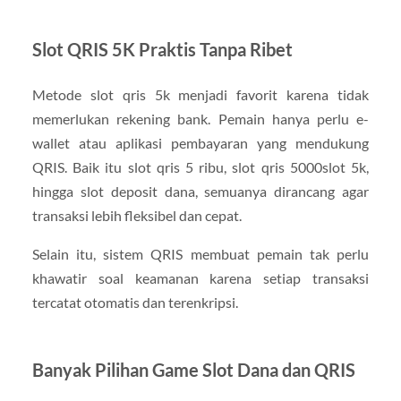
Slot QRIS 5K Praktis Tanpa Ribet
Metode slot qris 5k menjadi favorit karena tidak
memerlukan rekening bank. Pemain hanya perlu e-
wallet atau aplikasi pembayaran yang mendukung
QRIS. Baik itu slot qris 5 ribu, slot qris 5000slot 5k,
hingga slot deposit dana, semuanya dirancang agar
transaksi lebih fleksibel dan cepat.
Selain itu, sistem QRIS membuat pemain tak perlu
khawatir soal keamanan karena setiap transaksi
tercatat otomatis dan terenkripsi.
Banyak Pilihan Game Slot Dana dan QRIS