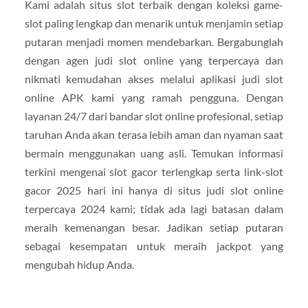
Kami adalah situs slot terbaik dengan koleksi game-
slot paling lengkap dan menarik untuk menjamin setiap
putaran menjadi momen mendebarkan. Bergabunglah
dengan agen judi slot online yang terpercaya dan
nikmati kemudahan akses melalui aplikasi judi slot
online APK kami yang ramah pengguna. Dengan
layanan 24/7 dari bandar slot online profesional, setiap
taruhan Anda akan terasa lebih aman dan nyaman saat
bermain menggunakan uang asli. Temukan informasi
terkini mengenai slot gacor terlengkap serta link-slot
gacor 2025 hari ini hanya di situs judi slot online
terpercaya 2024 kami; tidak ada lagi batasan dalam
meraih kemenangan besar. Jadikan setiap putaran
sebagai kesempatan untuk meraih jackpot yang
mengubah hidup Anda.