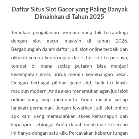
Daftar Situs Slot Gacor yang Paling Banyak
Dimainkan di Tahun 2025
Temukan pengalaman bermain yang tak tertandingi
dengan slot gacor maxwin di tahun 2025.
Bergabunglah dalam daftar judi slot online terbaik dan
nikmati semua keuntungan dari situs slot terpercaya,
tempat di mana setiap putaran bisa menjadi
kesempatan emas untuk meraih kemenangan besar.
Dengan berbagai pilihan game slot, baik itu klasik
maupun modern, Anda akan menemukan agen judi slot
online yang siap membantu Anda melalui setiap
langkah permainan. Jangan lewatkan judi slot online
apk kami yang memudahkan akses kemanapun dan
kapanpun sehingga Anda dapat menikmati keseruan
ini hanya dengan satu klik. Percayakan keberuntungan