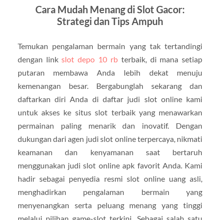
Cara Mudah Menang di Slot Gacor:
Strategi dan Tips Ampuh
Temukan pengalaman bermain yang tak tertandingi
dengan link
slot depo 10 rb
terbaik, di mana setiap
putaran membawa Anda lebih dekat menuju
kemenangan besar. Bergabunglah sekarang dan
daftarkan diri Anda di daftar judi slot online kami
untuk akses ke situs slot terbaik yang menawarkan
permainan paling menarik dan inovatif. Dengan
dukungan dari agen judi slot online terpercaya, nikmati
keamanan dan kenyamanan saat bertaruh
menggunakan judi slot online apk favorit Anda. Kami
hadir sebagai penyedia resmi slot online uang asli,
menghadirkan pengalaman bermain yang
menyenangkan serta peluang menang yang tinggi
melalui pilihan game-slot terkini. Sebagai salah satu