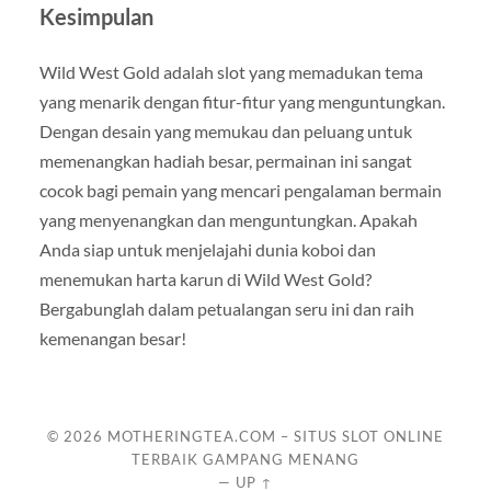
Kesimpulan
Wild West Gold adalah slot yang memadukan tema
yang menarik dengan fitur-fitur yang menguntungkan.
Dengan desain yang memukau dan peluang untuk
memenangkan hadiah besar, permainan ini sangat
cocok bagi pemain yang mencari pengalaman bermain
yang menyenangkan dan menguntungkan. Apakah
Anda siap untuk menjelajahi dunia koboi dan
menemukan harta karun di Wild West Gold?
Bergabunglah dalam petualangan seru ini dan raih
kemenangan besar!
© 2026
MOTHERINGTEA.COM – SITUS SLOT ONLINE
TERBAIK GAMPANG MENANG
—
UP ↑