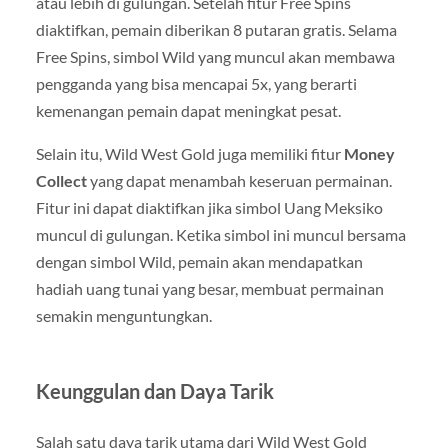
atau lebih di gulungan. Setelah fitur Free Spins
diaktifkan, pemain diberikan 8 putaran gratis. Selama
Free Spins, simbol Wild yang muncul akan membawa
pengganda yang bisa mencapai 5x, yang berarti
kemenangan pemain dapat meningkat pesat.
Selain itu, Wild West Gold juga memiliki fitur
Money
Collect
yang dapat menambah keseruan permainan.
Fitur ini dapat diaktifkan jika simbol Uang Meksiko
muncul di gulungan. Ketika simbol ini muncul bersama
dengan simbol Wild, pemain akan mendapatkan
hadiah uang tunai yang besar, membuat permainan
semakin menguntungkan.
Keunggulan dan Daya Tarik
Salah satu daya tarik utama dari Wild West Gold