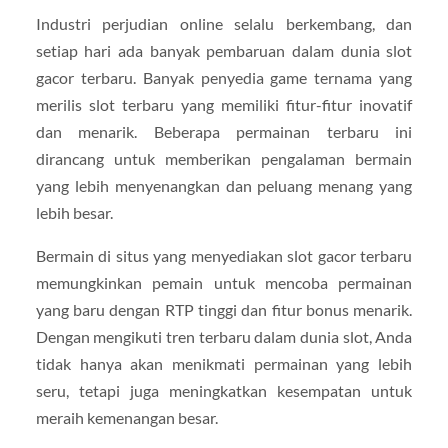
Industri perjudian online selalu berkembang, dan
setiap hari ada banyak pembaruan dalam dunia slot
gacor terbaru. Banyak penyedia game ternama yang
merilis slot terbaru yang memiliki fitur-fitur inovatif
dan menarik. Beberapa permainan terbaru ini
dirancang untuk memberikan pengalaman bermain
yang lebih menyenangkan dan peluang menang yang
lebih besar.
Bermain di situs yang menyediakan slot gacor terbaru
memungkinkan pemain untuk mencoba permainan
yang baru dengan RTP tinggi dan fitur bonus menarik.
Dengan mengikuti tren terbaru dalam dunia slot, Anda
tidak hanya akan menikmati permainan yang lebih
seru, tetapi juga meningkatkan kesempatan untuk
meraih kemenangan besar.