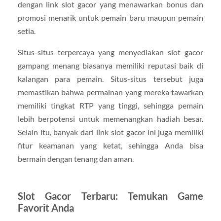
dengan link slot gacor yang menawarkan bonus dan
promosi menarik untuk pemain baru maupun pemain
setia.
Situs-situs terpercaya yang menyediakan slot gacor
gampang menang biasanya memiliki reputasi baik di
kalangan para pemain. Situs-situs tersebut juga
memastikan bahwa permainan yang mereka tawarkan
memiliki tingkat RTP yang tinggi, sehingga pemain
lebih berpotensi untuk memenangkan hadiah besar.
Selain itu, banyak dari link slot gacor ini juga memiliki
fitur keamanan yang ketat, sehingga Anda bisa
bermain dengan tenang dan aman.
Slot Gacor Terbaru: Temukan Game
Favorit Anda