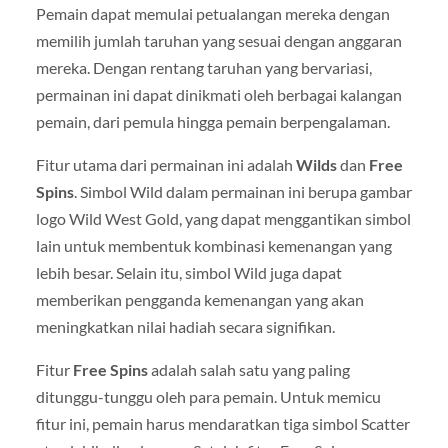
Pemain dapat memulai petualangan mereka dengan
memilih jumlah taruhan yang sesuai dengan anggaran
mereka. Dengan rentang taruhan yang bervariasi,
permainan ini dapat dinikmati oleh berbagai kalangan
pemain, dari pemula hingga pemain berpengalaman.
Fitur utama dari permainan ini adalah
Wilds
dan
Free
Spins
. Simbol Wild dalam permainan ini berupa gambar
logo Wild West Gold, yang dapat menggantikan simbol
lain untuk membentuk kombinasi kemenangan yang
lebih besar. Selain itu, simbol Wild juga dapat
memberikan pengganda kemenangan yang akan
meningkatkan nilai hadiah secara signifikan.
Fitur
Free Spins
adalah salah satu yang paling
ditunggu-tunggu oleh para pemain. Untuk memicu
fitur ini, pemain harus mendaratkan tiga simbol Scatter