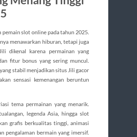
25
an pemain slot online pada tahun 2025.
nya menawarkan hiburan, tetapi juga
Jili dikenal karena permainan yang
dan fitur bonus yang sering muncul.
ang stabil menjadikan situs Jili gacor
sakan sensasi kemenangan beruntun
riasi tema permainan yang menarik.
langan, legenda Asia, hingga slot
an grafis berkualitas tinggi, animasi
kan pengalaman bermain yang imersif.