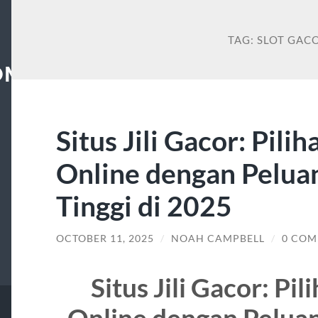
TAG:
SLOT GACO
OM
Situs Jili Gacor: Pili
Online dengan Pelu
Tinggi di 2025
OCTOBER 11, 2025
/
NOAH CAMPBELL
/
0 COM
Situs Jili Gacor: Pi
Online dengan Pelua