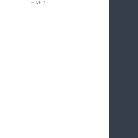
—
UP ↑