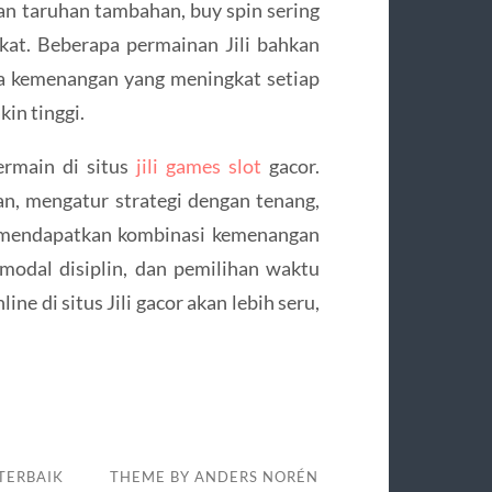
n taruhan tambahan, buy spin sering
at. Beberapa permainan Jili bahkan
a kemenangan yang meningkat setiap
in tinggi.
ermain di situs
jili games slot
gacor.
, mengatur strategi dengan tenang,
 mendapatkan kombinasi kemenangan
modal disiplin, dan pemilihan waktu
ne di situs Jili gacor akan lebih seru,
TERBAIK
THEME BY
ANDERS NORÉN