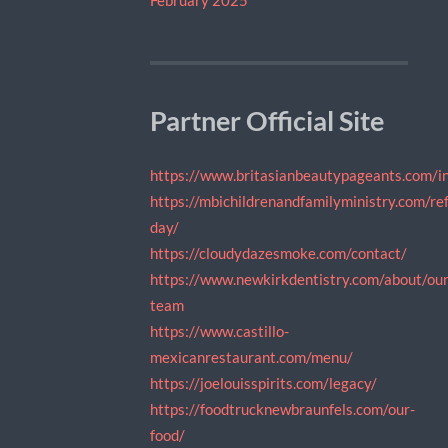
Partner Official Site
https://www.britasianbeautypageants.com/i
https://mbichildrenandfamilyministry.com/re
day/
https://cloudydazesmoke.com/contact/
https://www.newkirkdentistry.com/about/our
team
https://www.castillo-
mexicanrestaurant.com/menu/
https://joelouisspirits.com/legacy/
https://foodtrucknewbraunfels.com/our-
food/