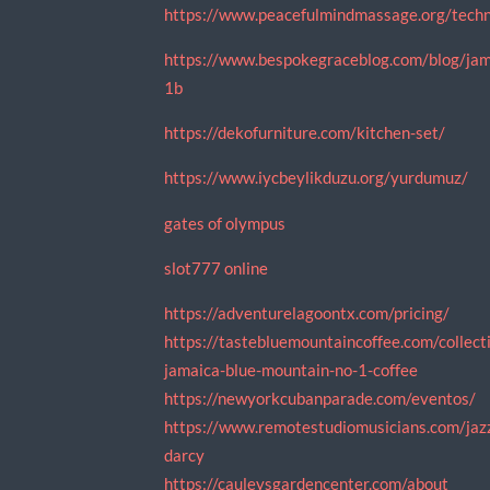
https://www.peacefulmindmassage.org/techn
https://www.bespokegraceblog.com/blog/jam
1b
https://dekofurniture.com/kitchen-set/
https://www.iycbeylikduzu.org/yurdumuz/
gates of olympus
slot777 online
https://adventurelagoontx.com/pricing/
https://tastebluemountaincoffee.com/collect
jamaica-blue-mountain-no-1-coffee
https://newyorkcubanparade.com/eventos/
https://www.remotestudiomusicians.com/jaz
darcy
https://cauleysgardencenter.com/about