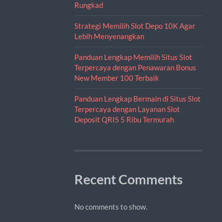
Rungkad
Strategi Memilih Slot Depo 10K Agar
Lebih Menyenangkan
Panduan Lengkap Memilih Situs Slot
Terpercaya dengan Penawaran Bonus
New Member 100 Terbaik
Panduan Lengkap Bermain di Situs Slot
Terpercaya dengan Layanan Slot
Deposit QRIS 5 Ribu Termurah
Recent Comments
No comments to show.