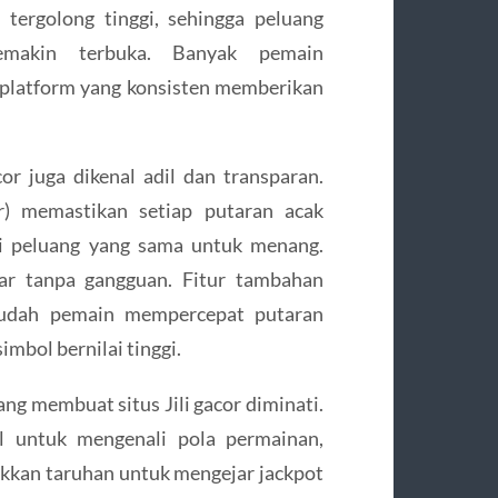
n tergolong tinggi, sehingga peluang
emakin terbuka. Banyak pemain
i platform yang konsisten memberikan
or juga dikenal adil dan transparan.
 memastikan setiap putaran acak
i peluang yang sama untuk menang.
car tanpa gangguan. Fitur tambahan
mudah pemain mempercepat putaran
mbol bernilai tinggi.
ang membuat situs Jili gacor diminati.
l untuk mengenali pola permainan,
kan taruhan untuk mengejar jackpot