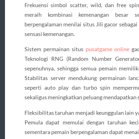
Frekuensi simbol scatter, wild, dan free spi
meraih kombinasi kemenangan besar s
berpengalaman menilai situs Jili gacor sebaga
sensasi kemenangan.
Sistem permainan situs
pusatgame online
gac
Teknologi RNG (Random Number Generator)
sepenuhnya, sehingga semua pemain memilik
Stabilitas server mendukung permainan lan
seperti auto play dan turbo spin memper
sekaligus meningkatkan peluang mendapatkan si
Fleksibilitas taruhan menjadi keunggulan lain y
Pemula dapat memulai dengan taruhan keci
sementara pemain berpengalaman dapat menaik