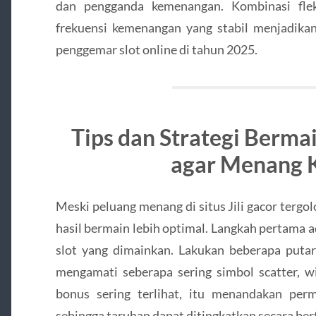
dan pengganda kemenangan. Kombinasi fleks
frekuensi kemenangan yang stabil menjadikan s
penggemar slot online di tahun 2025.
Tips dan Strategi Bermain
agar Menang 
Meski peluang menang di situs Jili gacor tergolo
hasil bermain lebih optimal. Langkah pertama
slot yang dimainkan. Lakukan beberapa putar
mengamati seberapa sering simbol scatter, wi
bonus sering terlihat, itu menandakan per
sehingga taruhan dapat ditingkatkan secara ber