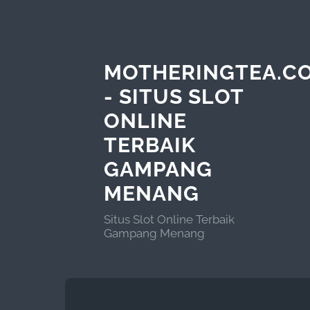
MOTHERINGTEA.C
- SITUS SLOT
ONLINE
TERBAIK
GAMPANG
MENANG
Situs Slot Online Terbaik
Gampang Menang