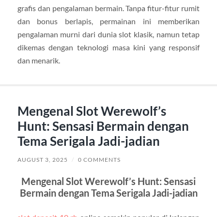
grafis dan pengalaman bermain. Tanpa fitur-fitur rumit
dan bonus berlapis, permainan ini memberikan
pengalaman murni dari dunia slot klasik, namun tetap
dikemas dengan teknologi masa kini yang responsif
dan menarik.
Mengenal Slot Werewolf’s
Hunt: Sensasi Bermain dengan
Tema Serigala Jadi-jadian
AUGUST 3, 2025
/
0 COMMENTS
Mengenal Slot Werewolf’s Hunt: Sensasi
Bermain dengan Tema Serigala Jadi-jadian