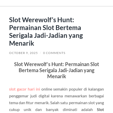
Slot Werewolf’s Hunt:
Permainan Slot Bertema
Serigala Jadi-Jadian yang
Menarik
OCTOBER 9, 2025
/
0 COMMENTS
Slot Werewolf’s Hunt: Permainan Slot
Bertema Serigala Jadi-Jadian yang
Menarik
slot gacor hari ini
online semakin populer di kalangan
penggemar judi digital karena menawarkan berbagai
tema dan fitur menarik. Salah satu permainan slot yang
cukup unik dan banyak diminati adalah
Slot