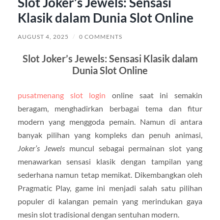
Slot Joker’s Jewels: Sensasi
Klasik dalam Dunia Slot Online
AUGUST 4, 2025
/
0 COMMENTS
Slot Joker’s Jewels: Sensasi Klasik dalam
Dunia Slot Online
pusatmenang slot login
online saat ini semakin
beragam, menghadirkan berbagai tema dan fitur
modern yang menggoda pemain. Namun di antara
banyak pilihan yang kompleks dan penuh animasi,
Joker’s Jewels
muncul sebagai permainan slot yang
menawarkan sensasi klasik dengan tampilan yang
sederhana namun tetap memikat. Dikembangkan oleh
Pragmatic Play, game ini menjadi salah satu pilihan
populer di kalangan pemain yang merindukan gaya
mesin slot tradisional dengan sentuhan modern.