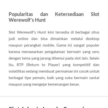
Popularitas dan Ketersediaan Slot
Werewolf’s Hunt
Slot Werewolf’s Hunt kini tersedia di berbagai situs
judi online dan bisa dimainkan melalui desktop
maupun perangkat mobile. Game ini sangat populer
karena menawarkan pengalaman bermain yang seru
dengan tema yang jarang ditemui pada slot lain. Selain
itu, RTP (Return to Player) yang kompetitif dan
volatilitas sedang membuat permainan ini cocok untuk
berbagai tipe pemain, baik yang suka bermain santai
maupun yang mengejar kemenangan besar.