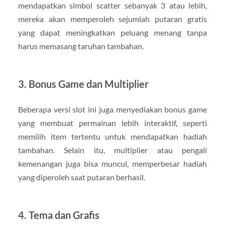
mendapatkan simbol scatter sebanyak 3 atau lebih,
mereka akan memperoleh sejumlah putaran gratis
yang dapat meningkatkan peluang menang tanpa
harus memasang taruhan tambahan.
3. Bonus Game dan Multiplier
Beberapa versi slot ini juga menyediakan bonus game
yang membuat permainan lebih interaktif, seperti
memilih item tertentu untuk mendapatkan hadiah
tambahan. Selain itu, multiplier atau pengali
kemenangan juga bisa muncul, memperbesar hadiah
yang diperoleh saat putaran berhasil.
4. Tema dan Grafis