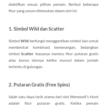
diaktifkan sesuai pilihan pemain. Berikut beberapa
fitur yang umum ditemukan dalam slot ini:
1. Simbol Wild dan Scatter
Simbol
Wild
berfungsi menggantikan simbol lain untuk
membentuk kombinasi kemenangan. Sedangkan
simbol
Scatter
biasanya memicu fitur putaran gratis
atau bonus lainnya ketika muncul dalam jumlah
tertentu di gulungan.
2. Putaran Gratis (Free Spins)
Salah satu daya tarik utama dari slot Werewolf’s Hunt
adalah fitur putaran gratis. Ketika pemain