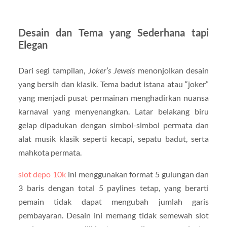
Desain dan Tema yang Sederhana tapi
Elegan
Dari segi tampilan,
Joker’s Jewels
menonjolkan desain
yang bersih dan klasik. Tema badut istana atau “joker”
yang menjadi pusat permainan menghadirkan nuansa
karnaval yang menyenangkan. Latar belakang biru
gelap dipadukan dengan simbol-simbol permata dan
alat musik klasik seperti kecapi, sepatu badut, serta
mahkota permata.
slot depo 10k
ini menggunakan format 5 gulungan dan
3 baris dengan total 5 paylines tetap, yang berarti
pemain tidak dapat mengubah jumlah garis
pembayaran. Desain ini memang tidak semewah slot