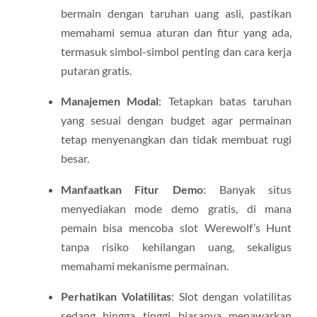
bermain dengan taruhan uang asli, pastikan
memahami semua aturan dan fitur yang ada,
termasuk simbol-simbol penting dan cara kerja
putaran gratis.
Manajemen Modal
: Tetapkan batas taruhan
yang sesuai dengan budget agar permainan
tetap menyenangkan dan tidak membuat rugi
besar.
Manfaatkan Fitur Demo
: Banyak situs
menyediakan mode demo gratis, di mana
pemain bisa mencoba slot Werewolf’s Hunt
tanpa risiko kehilangan uang, sekaligus
memahami mekanisme permainan.
Perhatikan Volatilitas
: Slot dengan volatilitas
sedang hingga tinggi biasanya menawarkan